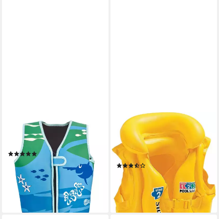
BECO BEERMANN
INTEX
Schwimmweste, mit
Pool Intex 58660EU - POOL
gepolstertem Beingurt
SCHOOL DELUXE SWIM
(4)
VEST
ab 34,90 €
44,95 €
(5)
9,48 €
-22%
lieferbar - in 4-5 Werktagen bei dir
lieferbar - in 2-3 Werktagen bei dir