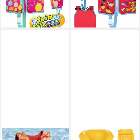
39,90 €
Größe S/M
lieferbar - in 6-8 Werktagen bei dir
(1)
39,90 €
lieferbar - in 6-8 Werktagen bei dir
FESTIVALARTIKEL
BESTWAY