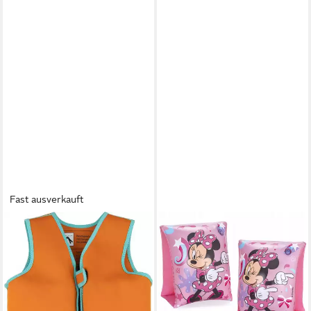
Fast ausverkauft
SWIM ESSENTIALS
BESTWAY
Schwimmweste
Schwimmweste Bestway
Schwimmweste Orange Grün
Minnie Mouse Schwimmflügel
18-30kg 31 x 36 cm, Swim
für Kinder 3-6 Jahre
14,90 €
Vest Weste chwimmhilfe
lieferbar - in 6-8 Werktagen bei dir
39,90 €