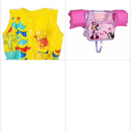
FESTIVALARTIKEL
BESTWAY
Schwimmweste Bestway
Schwimmweste Bestway
32069 Kinder
Schwimmweste mit Ärmeln 3-
Schwimmweste, aufblasbar,
6 Jahre Minnie Maus
49,90 €
41x30 cm, 3-6 Jahre
lieferbar - in 6-8 Werktagen bei dir
24,90 €
lieferbar - in 6-8 Werktagen bei dir