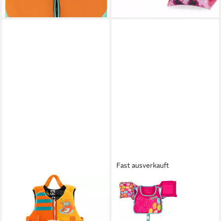
lieferbar - in 2-3 Werktagen bei dir
Fast ausverkauft
COFI 1453
BESTWAY
Schwimmweste für Kinder -
Schwimmweste Swim Safe
Schwimmhilfe mit
ABC AquaStar, Blende
27,95 €
Auftriebshilfen