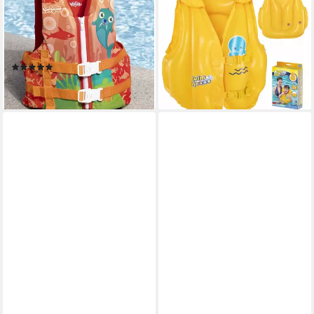
Schwimmweste Ultraweiche
Schwimmweste Bestway
und atmungsaktive
32034 Swim Safe ABC
Schwimmweste für Kinder 3-
Schwimmweste für Kinder 3-
6 Jahre
6 Jahre
(1)
24,90 €
55,90 €
lieferbar - in 6-8 Werktagen bei dir
lieferbar - in 6-8 Werktagen bei dir