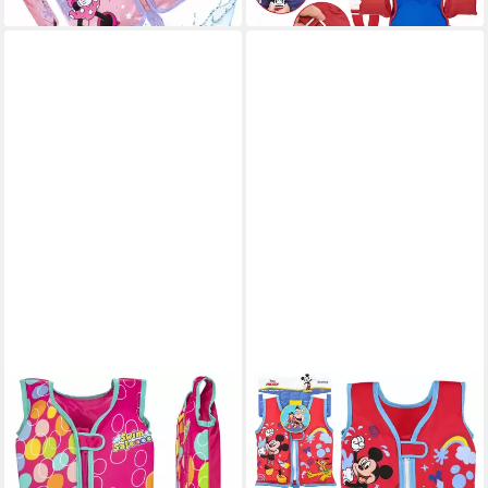
lieferbar - in 6-8 Werktagen bei dir
FESTIVALARTIKEL
BESTWAY
Schwimmweste Bestway
Schwimmweste Bestway
Kinder Schwimmweste Kapok
Schwimmweste für Kinder 11-
11-19kg S/M UV-Schutz
19kg, UV-Schutz, Komfort,