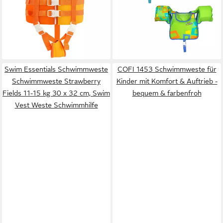
lieferbar - in 4-5 Werktagen bei dir
49,95 €
UVP
59,95 €
-17%
lieferbar - in 5-6 Werktagen bei dir
Swim Essentials Schwimmweste
COFI 1453 Schwimmweste für
Schwimmweste Strawberry
Kinder mit Komfort & Auftrieb -
Fields 11-15 kg 30 x 32 cm, Swim
bequem & farbenfroh
Vest Weste Schwimmhilfe