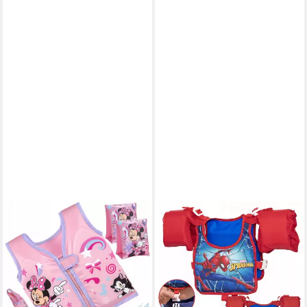
BESTWAY
BESTWAY
Schwimmweste Bestway
Schwimmweste Bestway
Minnie Maus Schwimmweste
Schwimmweste "Spider-Man"
& Schwimmflügel Set 2-in-1
für Kinder 3-6 Jahre (19-
55,90 €
30kg)
lieferbar - in 6-8 Werktagen bei dir
49,90 €