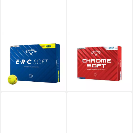
CALLAWAY
CALLAWAY
Golfball Callaway Golfbälle
Golfball Chrome Soft Triple
ERC Soft 25 Triple Track Gelb
Track 12er Pack (1-St), Triple
1 Dutzend
Track Alignment Linien
50,00 €
55,00 €
UVP
64,99 €
lieferbar - in 4-5 Werktagen bei dir
(4,58 €/ 1 Stk)
-15%
lieferbar - in 2-3 Werktagen bei dir