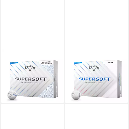
CALLAWAY
CALLAWAY
Golfball Callaway Supersoft
Golfball Callaway Golfball
Golfball (1 Dutzend) 12 Stück
Supersoft 2025 Weiß 1
Splatter Blau
Dutzend
35,00 €
30,00 €
UVP
35,00 €
lieferbar - in 3-4 Werktagen bei dir
-14%
lieferbar - in 4-5 Werktagen bei dir