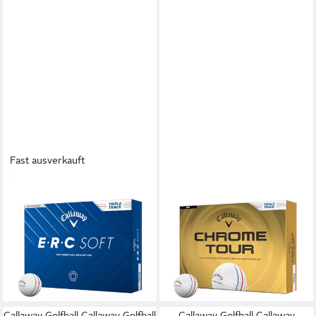
Fast ausverkauft
CALLAWAY
CALLAWAY
Golfball Callaway Golfbälle
Golfball Callaway Golfball
ERC Soft 25 Triple Track 12er
Chrome Tour Triple Track
Pack Weiß
Weiß 1 Dutzend
42,00 €
60,00 €
UVP
50,00 €
lieferbar - in 4-5 Werktagen bei dir
-16%
lieferbar - in 4-5 Werktagen bei dir
Callaway Golfball Callaway Golfball
Callaway Golfball Callaway