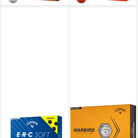
CALLAWAY
CALLAWAY
Golfball Callaway E.R.C. Soft
Golfball Callaway Warbird
Truvis Yellow Golfbälle –
Golfball (1 Dutzend) 12 Stück
Maximale Länge, weiches,
Einheitsgröße, Hoher Launch