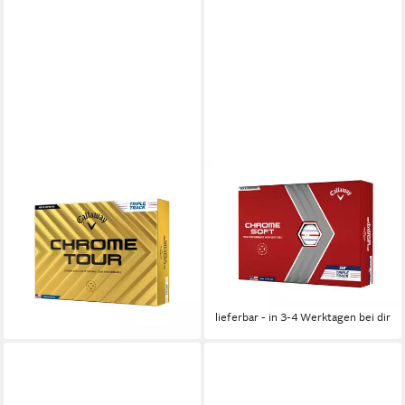
CALLAWAY
CALLAWAY
Golfball Chrome Tour Triple
Golfball Callaway Chrome Soft
Track (12-St)
Triple Track Golfbälle – Tour
55,00 €
UVP
64,99 €
Performance, Soft
(4,58 €/ 1 Stk)
57,99 €
UVP
65,00 €
-15%
(4,83 €/ 1 Stk)
lieferbar - in 2-3 Werktagen bei dir
-11%
lieferbar - in 3-4 Werktagen bei dir