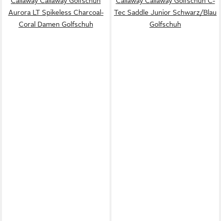
Callaway Callaway Golfschuh
Callaway Callaway Golfschuh C-
Aurora LT Spikeless Charcoal-
Tec Saddle Junior Schwarz/Blau
Coral Damen Golfschuh
Golfschuh