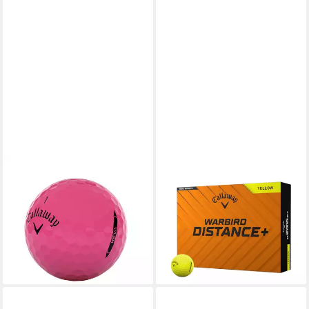
CALLAWAY
CALLAWAY
Golfball Callaway REVA
Golfball Callaway Golfball
Golfbälle – Maximale Länge,
Warbird Distance+ Gelb 1
gerader Ballflug und hohe
Dutzend
33,99 €
20,00 €
UVP
25,00 €
lieferbar - in 3-4 Werktagen bei dir
-20%
lieferbar - in 4-5 Werktagen bei dir