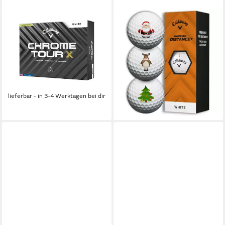
CALLAWAY
CALLAWAY
Golfball Callaway Chrome
Golfball Warbird
Tour X Golfbälle – Maximale
Weihnachtsgolfbälle
Distanz, Tour-Spin & Präzi
Christmas Golfbälle 3er Set
57,00 €
UVP
65,00 €
(1-St)
(4,75 €/ 1 Stk)
17,90 €
UVP
19,90 €
-12%
(5,97 €/ 1 Stk)
lieferbar - in 3-4 Werktagen bei dir
-10%
lieferbar - in 2-3 Werktagen bei dir