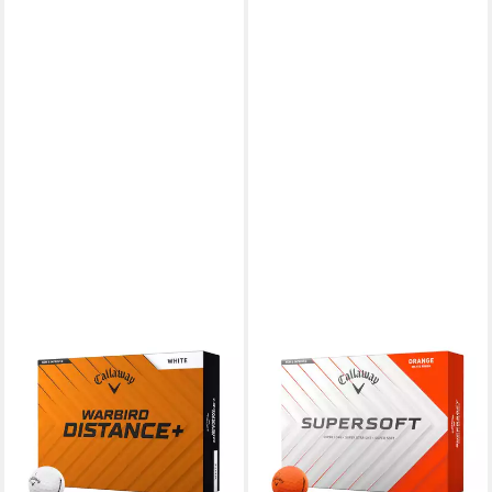
CALLAWAY
CALLAWAY
Golfball Callaway Warbird
Golfball Callaway Golfball
Distance+ Golfball (1 Dutzend)
Supersoft 2025 Orange 1
12 Stück Weiß, maximale
Dutzend
30,00 €
Geschwindigkeit
UVP
35,00 €
25,00 €
-14%
lieferbar - in 3-4 Werktagen bei dir
lieferbar - in 4-5 Werktagen bei dir