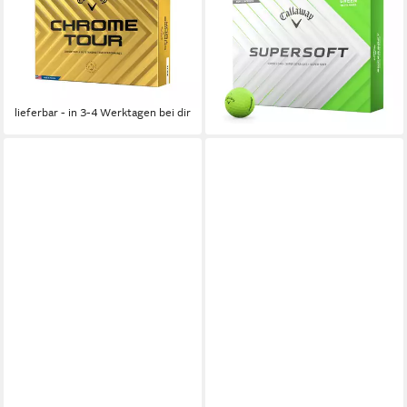
Tour (1 Dutzend) 12 Stück
Supersoft 2025 Grün 1
Weiß, herausragende
Dutzend
30,00 €
Leistung
UVP
35,00 €
65,00 €
-14%
(5,42 €/ 1 Stk)
lieferbar - in 4-5 Werktagen bei dir
lieferbar - in 3-4 Werktagen bei dir