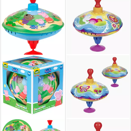
LENA®
GOKI
Brummkreisel Peppa Pig
Spielzeug-Musikinstrument