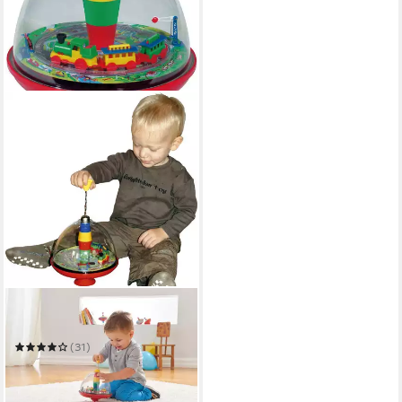
LENA®
Kreisel Eisenbahn
(31)
30,36 €
UVP
39,99 €
-24%