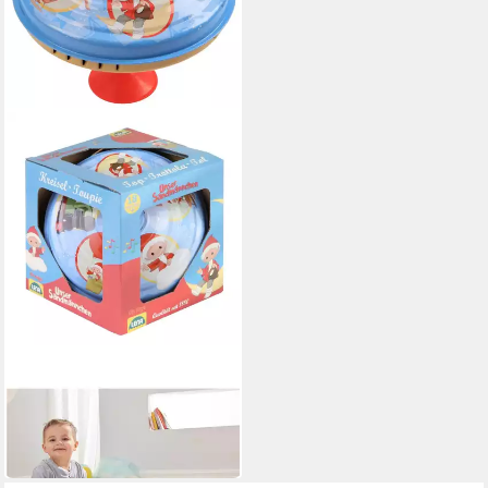
SIMM SPIELWAREN
Brummkreisel Brummkreisel
19 cm Sandmännchen
25,99 €
in 4-5 Werktagen bei dir