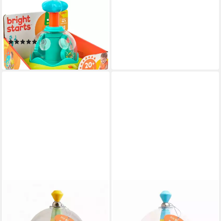
BRIGHT STARTS
Kreisel Press & Glow
Spinner™
(9)
16,49 €
in 1-2 Werktagen bei dir