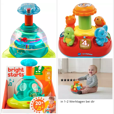
VTECH®
Kreisel VTechBaby, 1, 2, 3 -
Tierkreisel
(103)
ab 19,99 €
UVP
24,99 €
nur diesen Monat
-20%
in 1-2 Werktagen bei dir