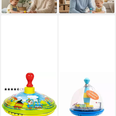
34,99 €
-14%
in 2-3 Werktagen bei dir
in 2-3 Werktagen bei dir
GOKI
Brummkreisel Zug
(3)
ab 15,22 €
UVP
19,50 €
-22%
in 2-3 Werktagen bei dir