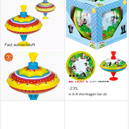
Fast ausverkauft
GOKI
LENA®
Brummkreisel Brummkreisel
Brummkreisel Der kleine
22,95 €
Maulwurf
in 2-3 Werktagen bei dir
(2)
ab 13,07 €
UVP
16,99 €
-23%
in 6-8 Werktagen bei dir