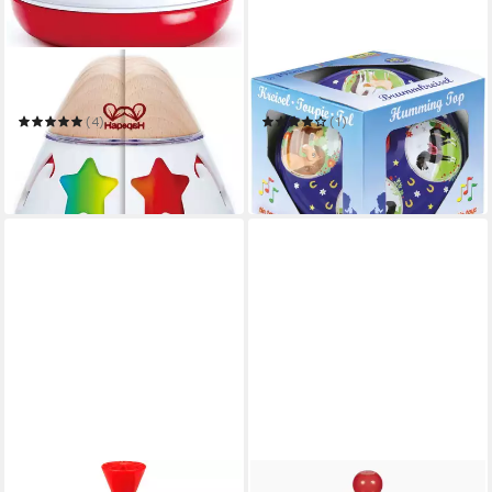
HAPE
LENA®
Kreisel Musikkreisel
Brummkreisel Pferdetraum
(4)
(1)
ab 17,49 €
15,50 €
UVP
19,99 €
in 6-8 Werktagen bei dir
-13%
in 3-4 Werktagen bei dir