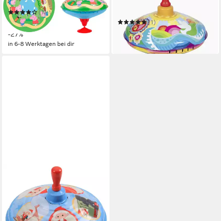
Brummkreisel Sonnenwirbel
(1)
13,07 €
UVP
17,99 €
(1)
24,44 €
-27%
in 4-5 Werktagen bei dir
in 6-8 Werktagen bei dir