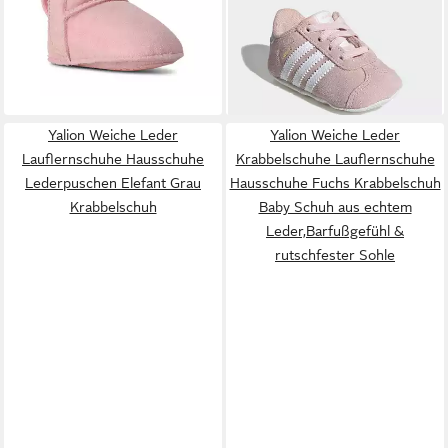
Krabbelschuh Babyschuh,
GAZELLE CRIB Krabbelschuh
37,95 €
37,99 €
Schneestiefel mit
UVP
74,95 €
für Babys
Klettverschluss
-49%
Yalion Weiche Leder
Yalion Weiche Leder
Lauflernschuhe Hausschuhe
Krabbelschuhe Lauflernschuhe
Lederpuschen Elefant Grau
Hausschuhe Fuchs Krabbelschuh
Krabbelschuh
Baby Schuh aus echtem
Leder,Barfußgefühl &
rutschfester Sohle