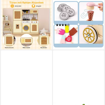
COSTWAY
MAMABRUM
Spielküche Holz, kinder holz,
Spielküche Eisdiele Spielset
Kinderküchen-Spielset mit
aus Holz – Rollenspiel für
Sound und Licht
Kinder mit Zubehör Holz
(5)
97,89 €
UVP
177,99 €
29,90 €
89,99 €
-45%
-67%
lieferbar - in 2-3 Werktagen bei dir
lieferbar - in 3-4 Werktagen bei dir