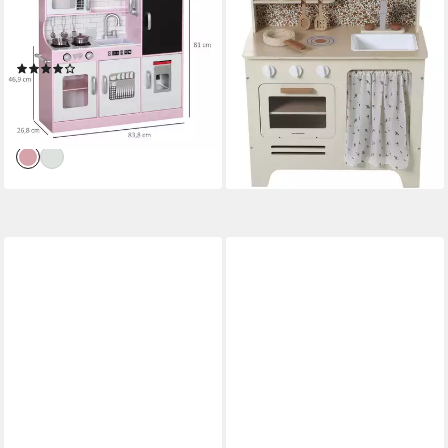
Spielzeug Telefon, Kreidetafel,
mit Zubehör, Holz FSC® Holz,
Puppenküche MDF, Geschenk
Holz FSC®
67,99 €
für 3-8 Jahre Kinder, Rosa
(5)
79,99 €
UVP
184,90 €
lieferbar - in 3-4 Werktagen bei dir
-57%
lieferbar - in 2-3 Werktagen bei dir