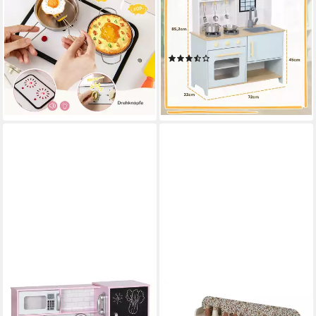
Höhenverstellbar inkl.
Mikrowelle, Spielzeugküche
Kochzubehör mit Licht &
mit Stauraum MDF, Edelstahl,
Sound
für 3+ Jahre Kinder, Blau
(3)
85,39 €
UVP
144,99 €
61,99 €
UVP
139,90 €
-41%
-56%
lieferbar - in 3-4 Werktagen bei dir
lieferbar - in 2-3 Werktagen bei dir