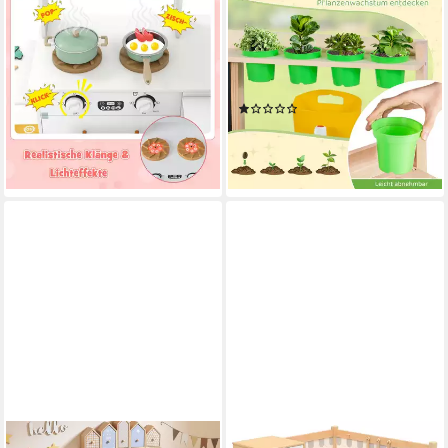
Spielküche Holz, Eckküche mit
Outdoor-Spielküche Holz, Mit
ausziehbarer Arbeitsplatte,
Kreidetafel, Herd,
Kühlschrank
Blumentöpfen &
140,29 €
UVP
245,99 €
Kochutensilien
(1)
-43%
82,79 €
UVP
144,99 €
lieferbar - in 3-4 Werktagen bei dir
-43%
lieferbar - in 2-3 Werktagen bei dir