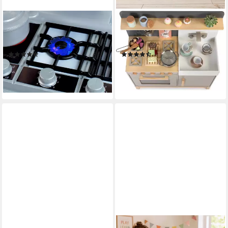
KLEIN
MUSTERKIND®
Spielküche Bosch Küche
Spielküche Linum,
JUMBO, Made in Germany
warmgrau/natur Holz
(32)
(13)
ab 115,90 €
153,72 €
UVP
144,99 €
UVP
174,90 €
-20%
-12%
lieferbar - in 6-8 Werktagen bei dir
lieferbar in 2 Wochen