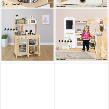
Sehr beliebt
SUN
MAMABRUM
Spielküche Little Chef Holz,
Spielküche Kinderküche 3+,
aus Holz
Interaktiver XXXL
(73)
Spielzeugherd mit LED-
54,99 €
UVP
104,90 €
Beleuchtung Holz
-48%
(6)
lieferbar - in 2-3 Werktagen bei dir
179,00 €
UVP
329,00 €
-46%
lieferbar - in 3-4 Werktagen bei dir