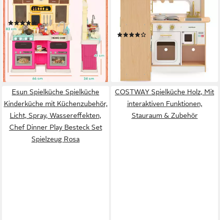
Spielküche Kunststoff, mit
Spielküche Kinderküche aus
Musik, Mehrfarbig
Holz - Komplettes Küchen-Set
(1)
für kreative Rollenspiele Holz
59,99 €
66,90 €
(19)
189,00 €
-10%
UVP
289,00 €
lieferbar - in 2-3 Werktagen bei dir
-35%
lieferbar - in 3-4 Werktagen bei dir
Esun Spielküche Spielküche
COSTWAY Spielküche Holz, Mit
Kinderküche mit Küchenzubehör,
interaktiven Funktionen,
Licht, Spray, Wassereffekten,
Stauraum & Zubehör
Chef Dinner Play Besteck Set
Spielzeug Rosa