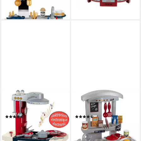
lieferbar - in 6-8 Werktagen bei dir
-16%
lieferbar - in 6-8 Werktagen bei dir
KLEIN
KLEIN
Spielküche Miele Küche Petit
Spielküche Starter - Miele,
Gourmet, Made in Germany
Made in Germany
(33)
(81)
59,29 €
44,23 €
UVP
59,99 €
lieferbar - in 6-8 Werktagen bei dir
-26%
lieferbar - in 6-8 Werktagen bei dir