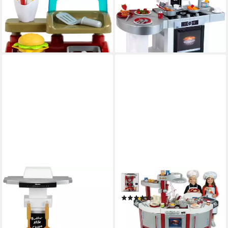
19,99 €
UVP
22,99 €
Made in Germany
82,82 €
-13%
UVP
110,99 €
lieferbar - in 1-2 Werktagen bei dir
-25%
lieferbar - in 6-8 Werktagen bei dir
KLEIN
KLEIN
Spielküche Miele, salt &
Spielküche Miele Nr. 1
(409)
pepper Kunststoff, Made in
128,41 €
UVP
179,99 €
Germany
-29%
52,64 €
UVP
62,99 €