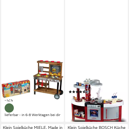
KLEIN
KLEIN
Spielküche Beach Picnic, BBQ
Spielküche Gourmet
Country Sommer Küche Holz,
International - Miele, Made in
Kunststoff
Germany
(85)
ab 114,72 €
UVP
129,99 €
107,98 €
UVP
125,99 €
-12%
-14%
lieferbar - in 6-8 Werktagen bei dir
lieferbar - in 6-8 Werktagen bei dir
Klein Spielküche MIELE, Made in
Klein Spielküche BOSCH Küche