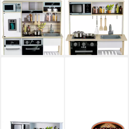
KLEIN
KLEIN
Spielküche Miele, Family II
Spielküche Miele, midi II MDF,
MDF, mit Licht und Sound
mit Licht und Sound
129,95 €
ab 71,87 €
UVP
114,99 €
-37%
lieferbar - in 6-8 Werktagen bei dir
lieferbar - in 6-8 Werktagen bei dir
KLEIN
KLEIN