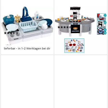
KLEIN
KLEIN
Spielküche Miele - Spüle mit
Spielküche Bosch Küche
Wasserfunktion und Kochfeld
JUMBO, Made in Germany
(32)
Kunststoff, Made in Germany
ab 115,90 €
UVP
144,99 €
(5)
28,88 €
UVP
33,99 €
-20%
lieferbar - in 6-8 Werktagen bei dir
-15%
lieferbar - in 1-2 Werktagen bei dir