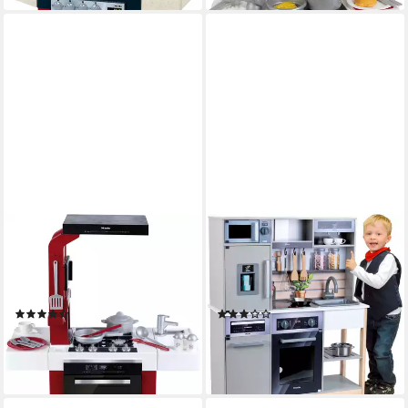
KLEIN
KLEIN
Spielküche Miele, Fresh, inkl.
Spielküche Miele Küche
Zubehör und Sound; Made in
Family Holz, mit Licht- und
Germany
Sound
(4)
(36)
ab 67,36 €
130,79 €
UVP
79,99 €
UVP
198,99 €
-16%
-34%
lieferbar - in 6-8 Werktagen bei dir
lieferbar - in 6-8 Werktagen bei dir