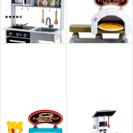
Spielküche Miele MDF, mit
Spielküche My Market - Pizza
Zubehör aus Holz und Metall
Station Kunststoff
(43)
19,99 €
UVP
22,99 €
ab 66,93 €
UVP
89,99 €
-13%
-26%
lieferbar - in 1-2 Werktagen bei dir
lieferbar - in 6-8 Werktagen bei dir
KLEIN
KLEIN
Spielküche My Market -
Spielküche Bosch, Modern
Burger Station Kunststoff
Style Kunststoff, mit Sound;