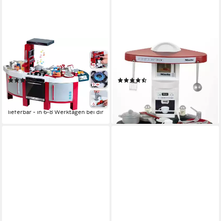
KLEIN
KLEIN
Spielküche MIELE Küche
Spielküche Miele Küche
STAR, Made in Germany
Triangel, Made in Germany
(14)
(95)
109,99 €
56,70 €
UVP
149,99 €
UVP
87,99 €
-27%
-36%
lieferbar - in 6-8 Werktagen bei dir
lieferbar - in 4-5 Werktagen bei dir