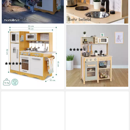
Sehr beliebt
Sehr beliebt
MAMABRUM
SUN
Kinder-Küchenset XXL-
Spielküche Little Chef Holz,
Holzküche mit LED-
aus Holz
(72)
Beleuchtung, Schürze und
54,99 €
UVP
104,90 €
Zubehör- Spielset
-48%
(36)
lieferbar - in 2-3 Werktagen bei dir
94,00 €
UVP
149,00 €
-37%
lieferbar - in 3-4 Werktagen bei dir