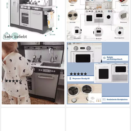
Sehr beliebt
MAMABRUM
COSTWAY
Kinder-Küchenset XXL-
Spielküche Kinderküche, aus
Holzküche mit LED-
Holz, mit Zubehör &
Beleuchtung, Schürze und
Waschmaschine
(1)
Zubehör - Spielset
95,99 €
UVP
137,99 €
(27)
69,99 €
UVP
149,00 €
-30%
lieferbar - in 3-4 Werktagen bei dir
-53%
lieferbar - in 3-4 Werktagen bei dir