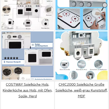
COSTWAY
COSTWAY
Spielküche Kinderküche, aus
Spielküche Kinderküche, aus
Holz, mit Zubehör &
Holz, mit Licht & Zubehör
103,99 €
Waschmaschine
UVP
148,99 €
(1)
-30%
95,99 €
UVP
137,99 €
lieferbar - in 3-4 Werktagen bei dir
-30%
lieferbar - in 3-4 Werktagen bei dir
COSTWAY Spielküche Holz,
CHIC2000 Spielküche Große
Kinderküche aus Holz, mit Ofen,
Spielküche, weiß-grau Kunststoff,
Spüle, Herd
MDF