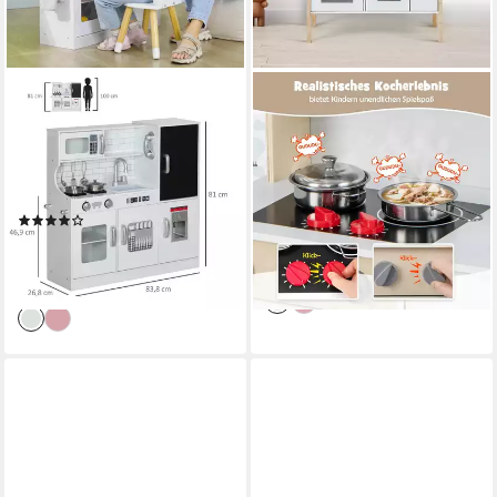
AIYAPLAY
KOMFOTTEU
Spielküche Kinderküche mit
Spielküche Kinderspielküche
Spielzeug Telefon, Kreidetafel,
Holzküche, mit Mikrowelle &
Puppenküche MDF, Geschenk
Dunstabzugshaube & Herd &
für 3-8 Jahre Kinder, Weiß
Spüle & Backofen
(5)
94,99 €
UVP
120,99 €
96,90 €
UVP
175,90 €
-21%
-45%
lieferbar - in 5-6 Werktagen bei dir
lieferbar - in 2-3 Werktagen bei dir