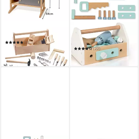
HOWA
MUSTERKIND®
Spielwerkbank
Spielwerkbank Fagus,
warmgrau/natur
(1)
199,95 €
(22)
in 3-4 Werktagen bei dir
160,24 €
in 8-10 Werktagen bei dir