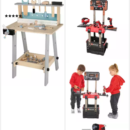
CHIC2000
Spielwerkbank
(6)
ab 54,90 €
UVP
69,90 €
-21%
in 3-4 Werktagen bei dir
HAPPY PEOPLE