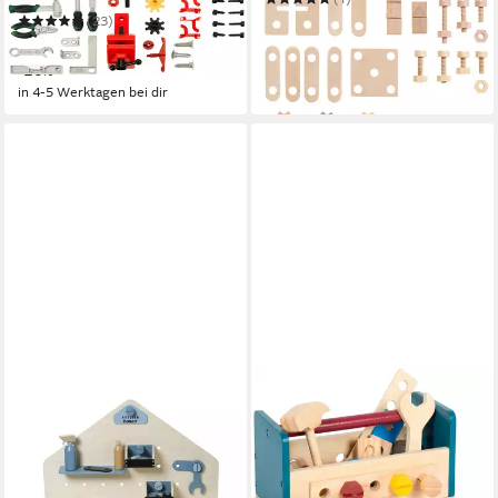
135,95 €
(23)
in 3-4 Werktagen bei dir
59,99 €
UVP
74,99 €
-20%
in 4-5 Werktagen bei dir