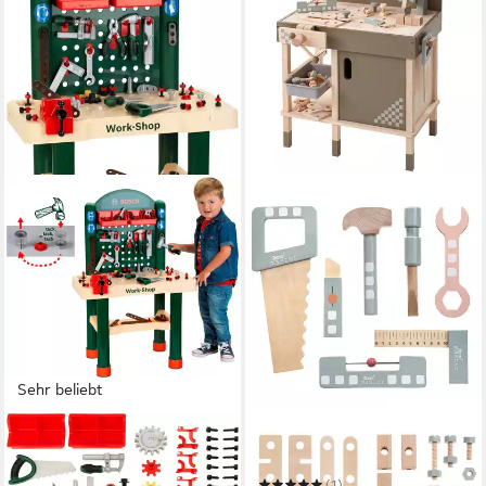
Sehr beliebt
KLEIN
HOWA
Spielwerkbank Bosch, Work-
Spielwerkbank
Shop
(1)