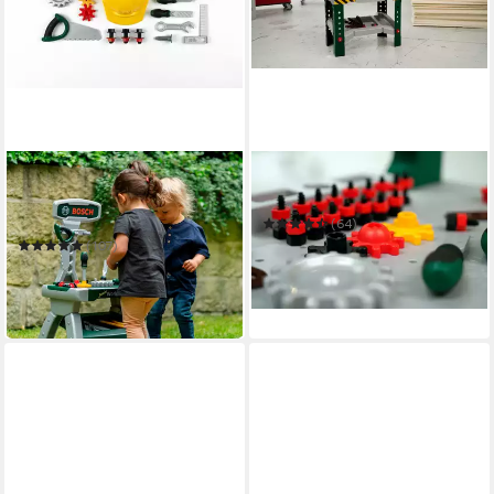
KLEIN
KLEIN
Spielwerkbank BOSCH
Spielwerkbank BOSCH
Werkbank Junior
(64)
ab 52,48 €
UVP
70,99 €
(107)
42,74 €
UVP
51,99 €
-26%
-18%
in 5-6 Werktagen bei dir
in 5-6 Werktagen bei dir