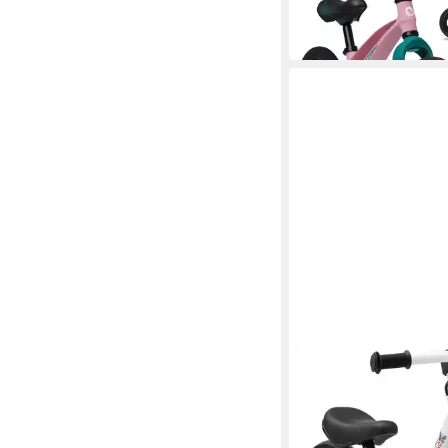
-50%
in 2-3 Werktagen bei dir
BIKESTAR
Laufrad für Kinder von
87.5 cm, Jungen, Mäd
59,90 €
in 2-3 Werktagen bei dir