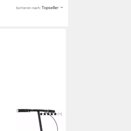
Topseller
Sortieren nach:
(1)
er R 07 L
69,99 €
UVP
179,99 €