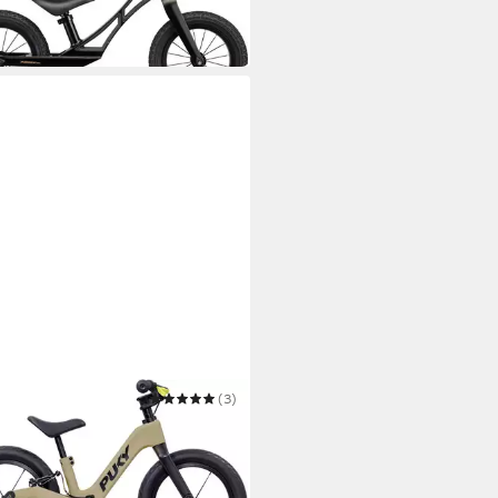
bar in 2 Wochen
(3)
rad PUKY NEXT 14
99 €
chsten Werktag bei dir
ender