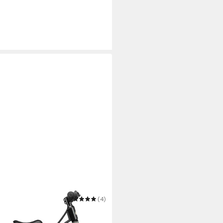
STAR
(4)
rad BMX
9 €
UVP
99,90 €