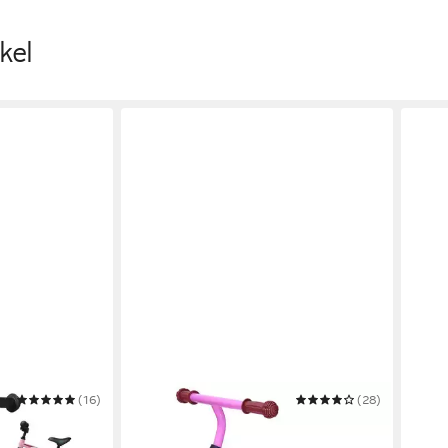
kel
(16)
APOLLO
(28)
BIKE
Laufrad Laufrad für Kinder Aviator
Lauf
40,00 €
65,9