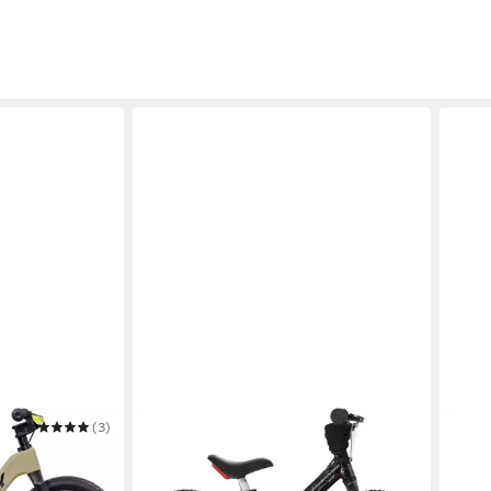
(3)
PUKY
PUKY
4
Laufrad LR TRAIL PRO
Scoot
299,99 €
ab 1