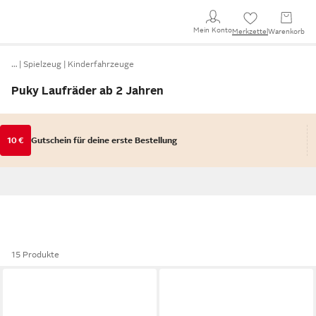
Mein Konto
Merkzettel
Warenkorb
…
Spielzeug
Kinderfahrzeuge
Puky Laufräder ab 2 Jahren
10 €
Gutschein für deine erste Bestellung
15 Produkte