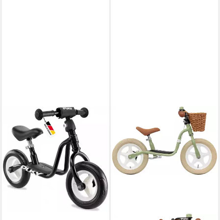
PUKY
Laufrad Laufrad LR M 2+
Kinderfahrzeug
92,64 €
in 2-3 Werktagen bei dir