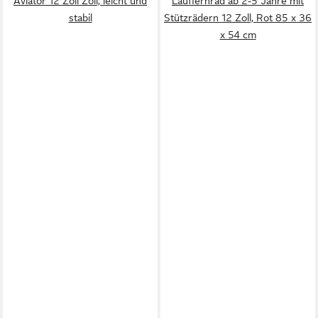
Aviator 12 Zoll Zoll, leicht und
Lauflernrad ab 2-5 Jahre mit
stabil
Stützrädern 12 Zoll, Rot 85 x 36
x 54 cm