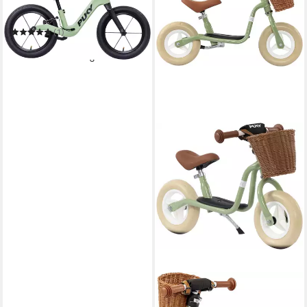
Laufrad PUKY NEXT Bundle
12 & 14
(1)
199,99 €
am nächsten Werktag bei dir
PUKY
Laufrad LR M CLASSIC