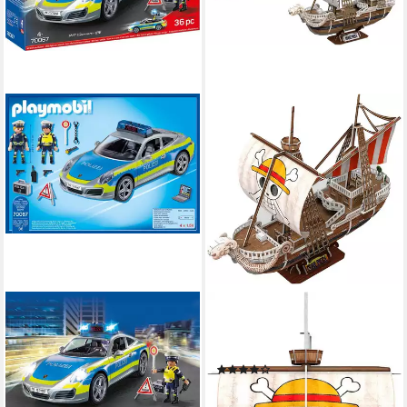
PLAYMOBIL®
REVELL®
Porsche 911 Carrera 4S
3D-Puzzle One Piece, Going
Polizei (70067), My Action
Merry, 112 Puzzleteile
(1)
Heroes Konstruktions-
ab 25,32 €
UVP
30,99 €
Spielset, (36 St), Made in