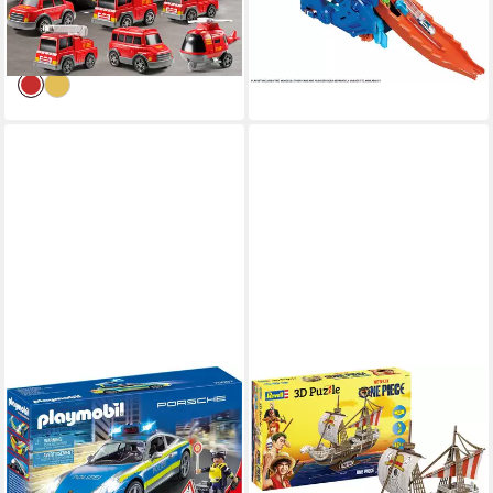
41,99 €
ab 67,83 €
UVP
69,99 €
UVP
99,99 €
Made in China
-40%
-32%
lieferbar - in 3-4 Werktagen bei dir
lieferbar - in 2-3 Werktagen bei dir