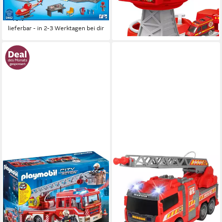
ab 59,99 €
30,99 €
UVP
99,99 €
UVP
45,99 €
4 5 6 Jahre Junge Mädchen
-40%
-33%
lieferbar - in 2-3 Werktagen bei dir
lieferbar - in 2-3 Werktagen bei dir