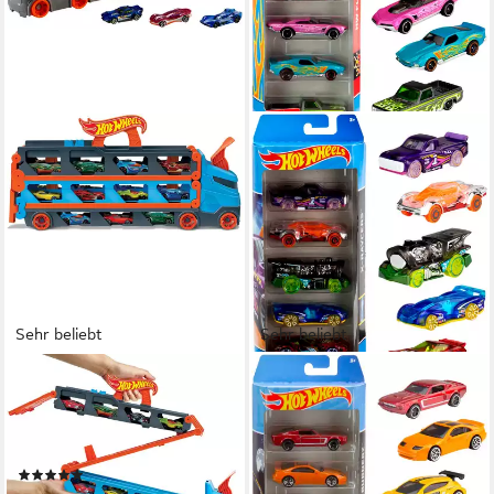
Sehr beliebt
Sehr beliebt
HOT WHEELS
HOT WHEELS
Spielzeug-Transporter 2-in-1
Spielzeug-Auto 5er
Rennbahn-Transporter, mit
Geschenkset, (Set, 5-tlg), im
drei Hot Wheels Fahrzeugen
Maßstab 1:64, Variante nicht
(142)
wählbar