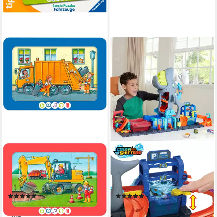
RAVENSBURGER
HOT WHEELS
Puzzle tiptoi® 3 erste Puzzles:
Spiel-Gebäude Ultimative Hai-
Fahrzeuge, 12 Puzzleteile,
Autowaschanlage City, mit
Made in Europe
Farbwechsel-Spielzeugauto
(1)
(15)
ab 10,57 €
ab 47,59 €
UVP
12,99 €
UVP
59,99 €