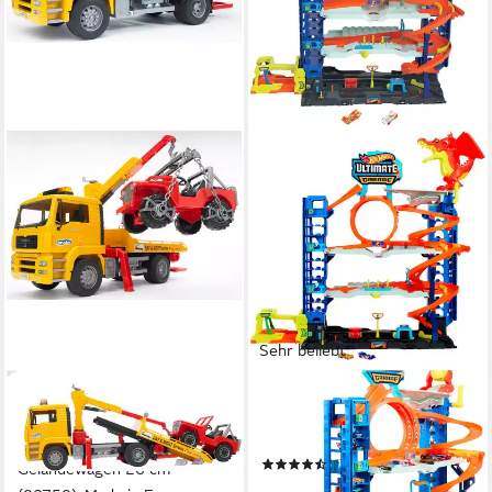
Sehr beliebt
BRUDER®
HOT WHEELS
Spielzeug-Abschlepper MAN
Spiel-Parkgarage Ultimative
Abschlepp LKW mit
Garage
(26)
Geländewagen 26 cm
ab 107,59 €
UVP
154,99 €