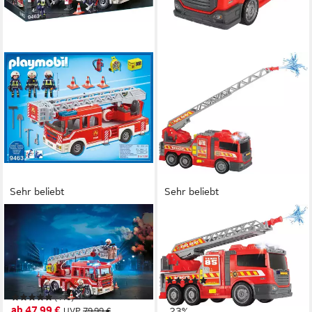
Sehr beliebt
Sehr beliebt
PLAYMOBIL®
DICKIE TOYS
Feuerwehr-Leiterfahrzeug
Spielzeug-Feuerwehr Fire
(9463), My Action Heroes
Fighter - Feuerwehrauto, mit
Konstruktions-Spielset, Made
Wasserspritze
(79)
in Germany
ab 28,53 €
UVP
36,99 €
(110)
ab 47,99 €
UVP
79,99 €
-23%