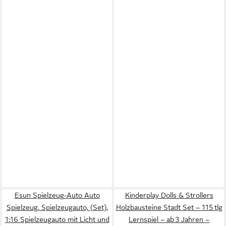
Esun Spielzeug-Auto Auto
Kinderplay Dolls & Strollers
Spielzeug, Spielzeugauto, (Set),
Holzbausteine Stadt Set – 115 tlg
1:16 Spielzeugauto mit Licht und
Lernspiel – ab 3 Jahren –