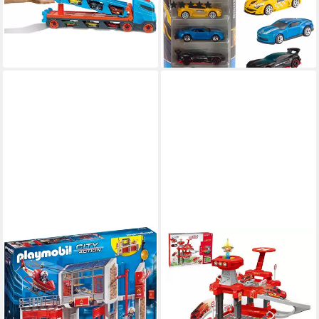
ab 36,09 €
(22)
lieferbar - in 1-2 Werktagen bei dir
ab 7,99 €
UVP
12,99 €
-38%
lieferbar - in 1-2 Werktagen bei dir