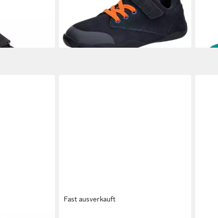
ab 33,99 €
ab 3
UVP
39,95 €
-15%
-28
Fast ausverkauft