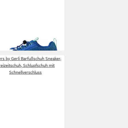
MA
TALLUSTELU ReimaTec
ußschuhe Barfußschuh
6 €
erdichte Membran, PVC- und
UVP
79,95 €
-frei
%
+1
rs by Gerli Barfußschuh Sneaker,
reizeitschuh, Schlupfschuh mit
Schnellverschluss