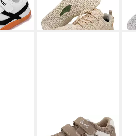
(89,99 €/ 1 Paar)
(89,9
eizeit Outdoor
Atmungsaktiv
Atmu
-50%
-50
fjord Barefoot
LURCHI
Jamin, Barefoot
TOM
Barfußschuh, Klettschuh,
Frei