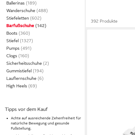
Ballerinas
Wanderschuhe
Stiefeletten
392 Produkte
Barfußschuhe
Boots
Stiefel
Pumps
Clogs
Sicherheitsschuhe
Gummistiefel
Lauflernschuhe
High Heels
Tipps vor dem Kauf
Achte auf ausreichende Zehenfreiheit für
HUSK'SWARE
Barfußs
natürliche Bewegung und gesunde
Schuhe breite Zehen
Fußstellung.
37,99 €
Mädchen) Barfußschuh
46,99 €