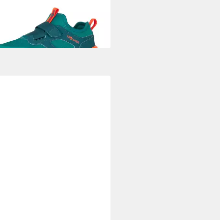
5,99 €
UVP
49,95 €
%
+6