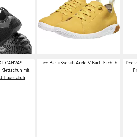
iginal –
KEEN
KNX LACE Barfußschuh
REI
ab 40,99 €
Barfußschuh
UVP
70,00 €
Barf
55,9
-41%
wass
PFAS
-30
OT CANVAS
Lico Barfußschuh Aride V Barfußschuh
Docke
 Klettschuh mit
F
ett-Hausschuh