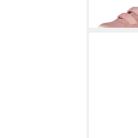
ab 33,99 €
UVP
47,95 
-29%
+2
HUSK'SWARE
Barfuß
(Durchlässig und atmu