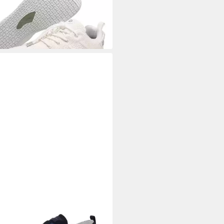
9 €/ 1 Paar)
ngsaktiv
%
 TAILOR
Lidia Barfußschuh
zeitschuh, Schlüpfschuh mit