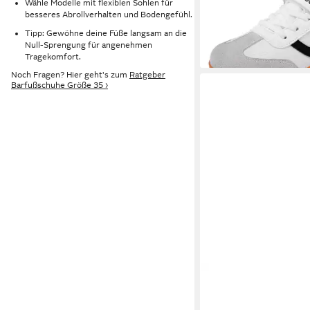
Wähle Modelle mit flexiblen Sohlen für
(37,99 €/ 1 Paar)
Sneaker für Schule Fr
besseres Abrollverhalten und Bodengefühl.
-19%
Tipp: Gewöhne deine Füße langsam an die
Null-Sprengung für angenehmen
Tragekomfort.
Noch Fragen? Hier geht's zum
Ratgeber
Barfußschuhe Größe 35 ›
TROLLKIDS
Kids Eike
Hiker Barfußschuh