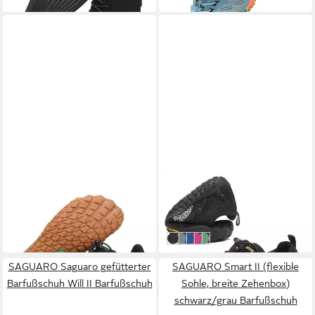
SAGUARO
SAGUARO
Vitality III (flexible Sohle,
Saguaro leichter Kinder
Zero Drop) schwarz/braun
Barfußschuh Barfußschuh
46,15 €
ab 44,90 €
Barfußschuh
schwarz
sky
blau
rosa
grün
SAGUARO Saguaro gefütterter
SAGUARO Smart II (flexible
Barfußschuh Will II Barfußschuh
Sohle, breite Zehenbox)
schwarz/grau Barfußschuh