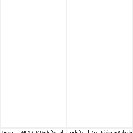
Leguano SNEAKER Barfußschuh,
Freiluftkind Das Original – Kokoda