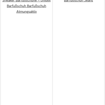
Sneaker Barfußschuhe – Unisex
Barfußschuh Jeans
Barfußschuh Barfußschuh
Atmungsaktiv