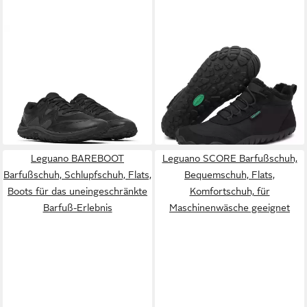
MERRELL
TRAIL GLOVE 8
SAGUARO
Winter
Barfußschuh mit Vibram
Barfußschuh (warm & weich
ab 99,99 €
79,90 €
Sohle
UVP
140,00 €
gefüttert, atmungsaktiv,
UVP
119,00 €
(79,90 €/ 1 Paar)
-29%
wasserabweisend, rutschfest,
-33%
bequem) Damen & Herren
Winter-Stiefel Wander-
Schuhe Sport Boots Fleece
Leguano BAREBOOT
Leguano SCORE Barfußschuh,
Fell
Barfußschuh, Schlupfschuh, Flats,
Bequemschuh, Flats,
Boots für das uneingeschränkte
Komfortschuh, für
Barfuß-Erlebnis
Maschinenwäsche geeignet