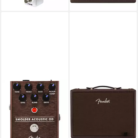
Netzteil-Anschluss Mono-
lieferbar - in 3-4 Werktagen bei dir
Ausgangssignal Gewicht
0.29kg), Chromatischer
Tuner, Stimmgenauigkeit +/- 1
Cent, LED-Anzeige