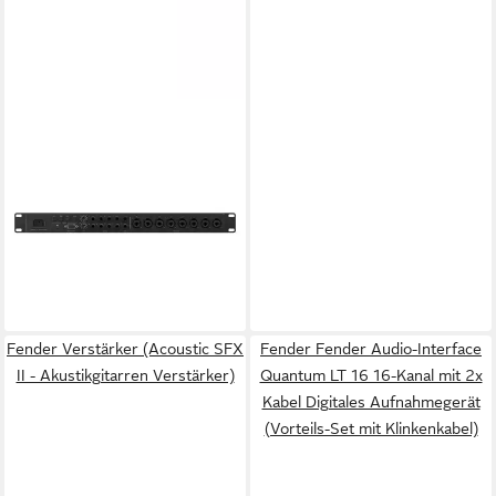
FENDER
Fender Audio-Interface
Quantum HD 8 26-Kanal mit
2x Kabel Digitales
Aufnahmegerät (Vorteils-Set
959,90 €
mit Klinkenkabel)
UVP
1.199,00 €
-20%
lieferbar - in 2-3 Werktagen bei dir
Fender Verstärker (Acoustic SFX
Fender Fender Audio-Interface
II - Akustikgitarren Verstärker)
Quantum LT 16 16-Kanal mit 2x
Kabel Digitales Aufnahmegerät
(Vorteils-Set mit Klinkenkabel)