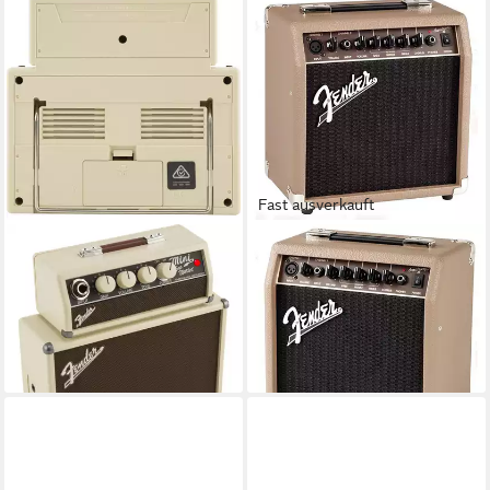
Fast ausverkauft
FENDER
FENDER
Verstärker (Mini Tone Master
Verstärker (Acoustasonic 15 -
Amplifier - leichter Combo
Akustikgitarren Verstärker)
145,80 €
Verstärker für E-Gitarre)
lieferbar - in 3-4 Werktagen bei dir
74,52 €
lieferbar - in 3-4 Werktagen bei dir