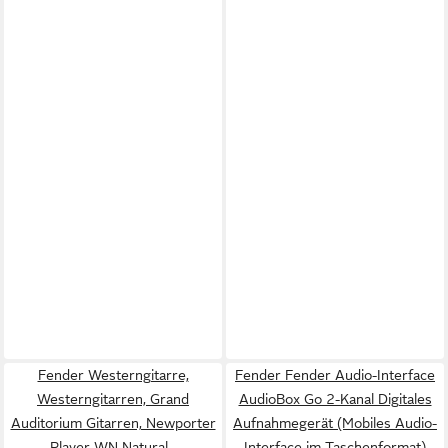
Fender Westerngitarre,
Fender Fender Audio-Interface
Westerngitarren, Grand
AudioBox Go 2-Kanal Digitales
Auditorium Gitarren, Newporter
Aufnahmegerät (Mobiles Audio-
Player WN Natural -
Interface im Taschenformat)