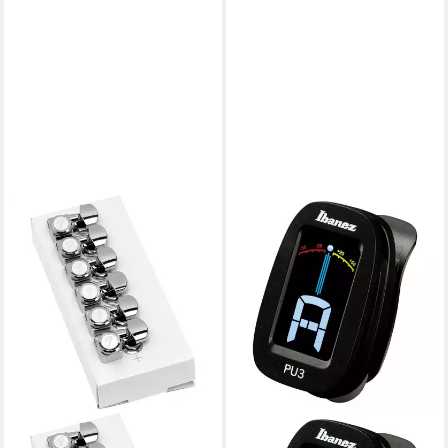
Tuning Machine Set Brushed
Chrome -
FENDER
IBANEZ