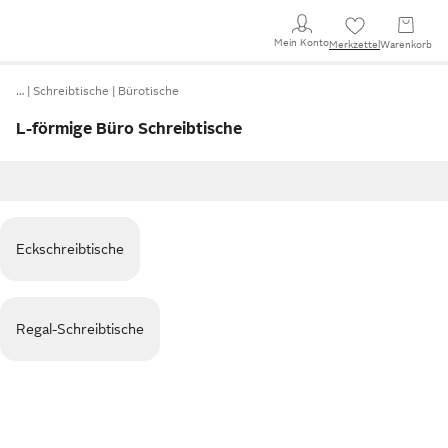
Mein Konto
Merkzettel
Warenkorb
…
Schreibtische
Bürotische
L-förmige Büro Schreibtische
Eckschreibtische
Regal-Schreibtische