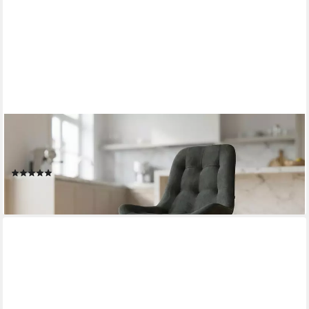
MASSIVART®
Polsterstuhl anthrazit, Massivholz Wildeiche, Microfaser
»Belfast«, Schalenstuhl im Scandi-Look mit Steppung
(2)
99,99 €
lieferbar - in 5-6 Werktagen bei dir