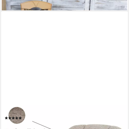
DUBI MÖBEL
Polsterstuhl Mika-Nele (1 St), Eiche geölt, 360° drehbar
(1)
ab 159,99 €
UVP
299,99 €