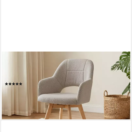
MASSIVART®
Polsterstuhl 360 Grad drehbar, Esszimmerstuhl mit Armlehnen,
Webstoff, »STADE«, Gestell Buche massiv unbehandelt • Sitz
fest gepolstert • BOHO Stil
(6)
69,99 €
79,99 €
-13%
lieferbar - in 5-6 Werktagen bei dir