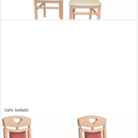
lieferbar - in 6-7 Werktagen bei dir
+1
Sehr beliebt
HOME AFFAIRE
Esszimmerstuhl Berta Küchenstuhl (Set, 2 St), Bezug in
Microfaser, Gestell aus Buche Massivholz