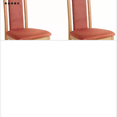
(693)
129,99 €
(65,00 €/ 1 Stk)
lieferbar - in 2-3 Werktagen bei dir