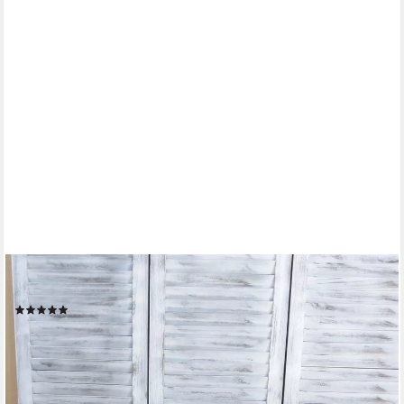
HOME AFFAIRE
4-Fußstuhl (Set, 2 St)
(1)
279,99 €
(140,00 €/ 1 Stk)
lieferbar - in 4-5 Werktagen bei dir