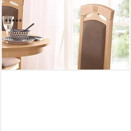
HOME AFFAIRE
Esszimmerstuhl Anthony (Set, 2 St), Holzstuhl mit dekorativen
Fräsungen
(119)
139,99 €
UVP
170,00 €
(70,00 €/ 1 Stk)
-18%
lieferbar - in 2-3 Werktagen bei dir