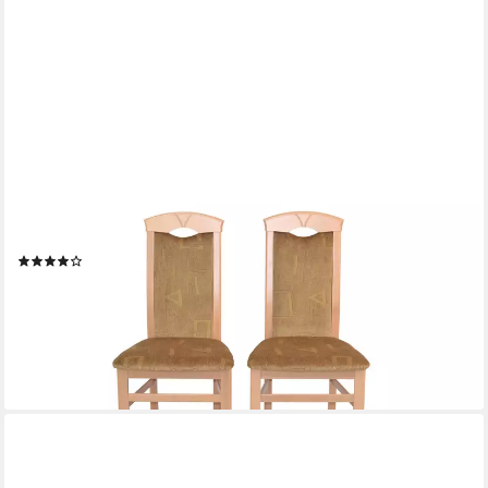
MOEBEL-DIREKT-ONLINE
Esszimmerstuhl Massivholzstuhl 2er-Set (Spar-Set), 2er-Set
(2)
199,00 €
249,00 €
(99,50 €/ 1 Stk)
-20%
lieferbar - in 6-7 Werktagen bei dir
+4