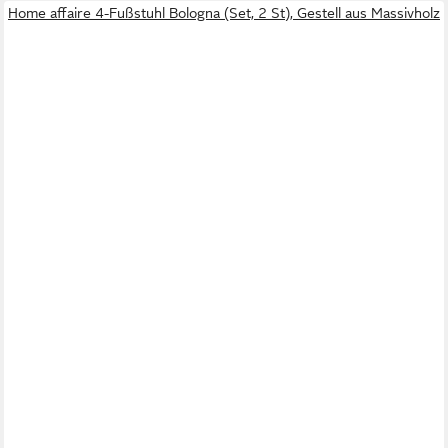
Home affaire 4-Fußstuhl Bologna (Set, 2 St), Gestell aus Massivholz