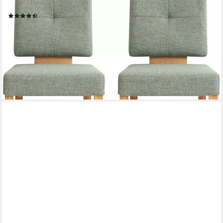
massiv geölt, Esszimmer Bestseller
(54)
333,99 €
UVP
408,00 €
(167,00 €/ 1 Stk)
-18%
lieferbar in 6 Wochen