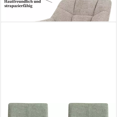
-47%
lieferbar - in 4-5 Werktagen bei dir
OTTO HOME
Esszimmerstuhl Ponza Polsterstuhl (Set, 2 St), Gestell Eiche