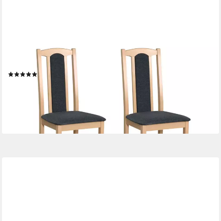
MOEBLO
Stuhl BESO 07 (Polsterstühle, Holzstühle, Esszimmerstühle,
Massivholz - Massiver Buchenholzstuhl mit Polstersitz,
ergonomische Sitzhöhe, verschiedene Farben, 2 St), (BxHxT):
43x96x40cm
(4)
ab 159,00 €
UVP
259,00 €
-39%
lieferbar in 4 Wochen
+6