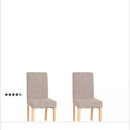
MCW
Esszimmerstuhl Littau-s-4 (Set, 4 St), 4er-Set, Rutschfest durch
Kunststoffuntersatz, Komfortable Polsterung
(13)
228,99 €
lieferbar - in 4-5 Werktagen bei dir
+5