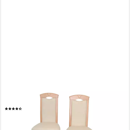
MOEBEL-DIREKT-ONLINE
Esszimmerstuhl Massivholzstuhl (2Stück), Esszimmerstühle im
2er-Set (2tlg. Set)
(2)
189,00 €
249,00 €
(94,50 €/ 1 Stk)
-24%