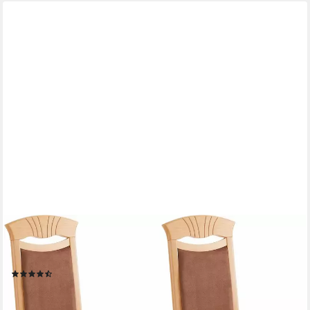
HOME AFFAIRE
Esszimmerstuhl Franz (Set, 2 St), strapazierfähige Microfaser,
Gestell Buche natur oder weiß, Holzstuhl
(370)
133,07 €
UVP
162,00 €
(66,54 €/ 1 Stk)