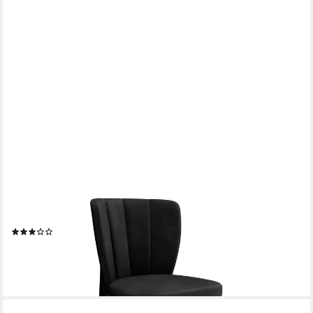
MIRJAN24
Polsterstuhl Tasori (1 Stück), Buchenholz, 50x49x84 cm
(1)
169,00 €
lieferbar in 2 Wochen
+6