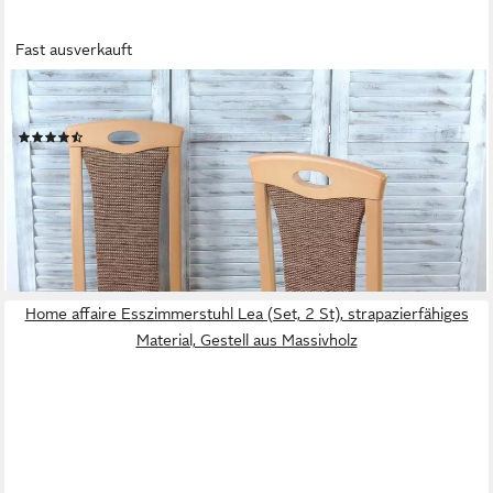
Fast ausverkauft
HOME AFFAIRE
4-Fußstuhl Kasia (Set, 2 St)
(27)
249,99 €
(125,00 €/ 1 Stk)
lieferbar - in 4-5 Werktagen bei dir
+1
Home affaire Esszimmerstuhl Lea (Set, 2 St), strapazierfähiges
Material, Gestell aus Massivholz