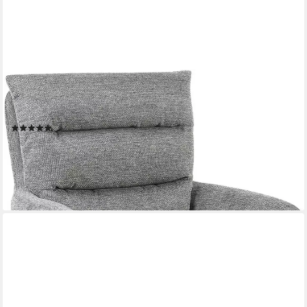
DUBI MÖBEL
Polsterstuhl Mika-Juna (1 St), Federkern, Eiche geölt, 360°
drehbar im 2er-Set
(3)
ab 179,99 €
UVP
299,99 €
-40%
lieferbar - in 4-5 Werktagen bei dir