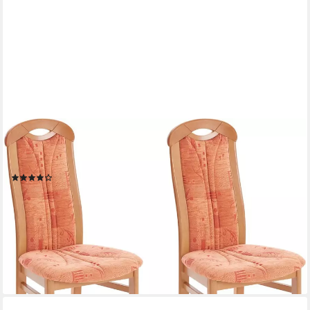
HOME AFFAIRE
4-Fußstuhl ALEX, Stuhl,Armlehnstuhl, Stuhl, Armlehnstuhl,
Ausführung mit und ohne wasserabweisender Stoff
(5)
539,99 €
UVP
669,00 €
(270,00 €/ 1 Stk)
-19%
lieferbar in 4 Wochen
+18