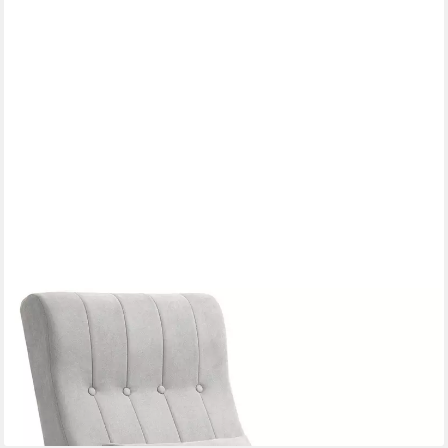
FURNICATO
Polsterstuhl Schaukelstuhl mit Nierenkissen, breiter Sitz,
Buchenrahmen, (1 St)
195,95 €
UVP
272,95 €
-28%
lieferbar - in 3-4 Werktagen bei dir