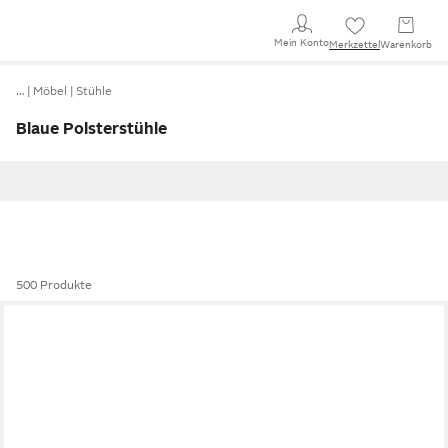
Mein Konto
Merkzettel
Warenkorb
…
Möbel
Stühle
Blaue Polsterstühle
500 Produkte