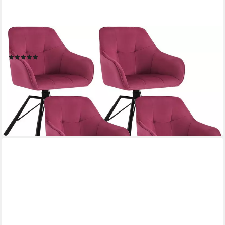
WOLTU
Polsterstuhl (4 St), Esszimmerstühle drehbar mit Armlehnen
(108)
246,99 €
UVP
633,33 €
nur bis Dienstag
(61,75 €/ 1 Stk)
-61%
lieferbar - in 3-4 Werktagen bei dir
+3