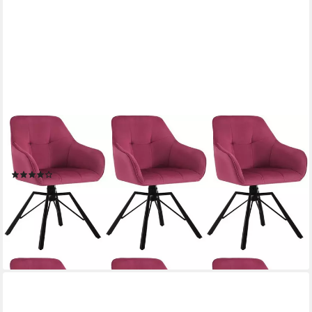
WOLTU
Polsterstuhl (6 St), drehbar Esszimmerstuhl mit Armlehnen
Rückenlehne
(117)
399,99 €
UVP
950,00 €
(66,67 €/ 1 Stk)
-58%
lieferbar - in 3-4 Werktagen bei dir
+3