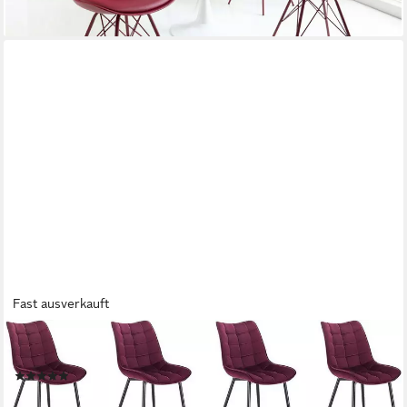
Fast ausverkauft
WOLTU
Polsterstuhl (8 St), Esszimmerstühle mit Rückenlehne aus Samt
(2)
303,44 €
UVP
916,99 €