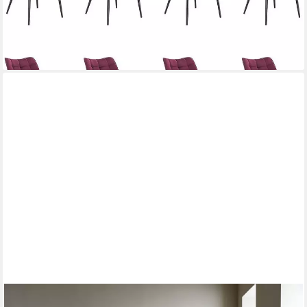
(37,93 €/ 1 Stk)
-67%
lieferbar - in 3-4 Werktagen bei dir
STRESSLESS®