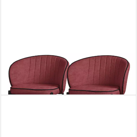
ML-DESIGN
Polsterstuhl Esszimmerstühle mit Armlehne & Rückenlehne
Ergonomische moderne Design (2 St), Armlehnstuhl mit
Metallbeine 2er Set Rot Lounge Sessel bis 120kg
ab 108,99 €
UVP
136,24 €
-20%
lieferbar - in 2-3 Werktagen bei dir
+1