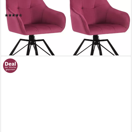
Polsterstuhl (2 St), drehbar Esszimmerstuhl mit Armlehnen
Rückenlehne
(90)
149,99 €
UVP
316,99 €
(75,00 €/ 1 Stk)
-53%
lieferbar - in 3-4 Werktagen bei dir
+4