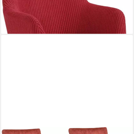
-44%
lieferbar - in 3-4 Werktagen bei dir
+5
HOME AFFAIRE