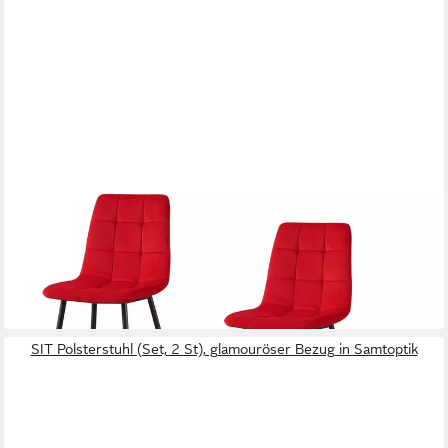
HTI-LIVING
Polsterstuhl Esszimmerstuhl 4er Set Rot Mesa (Set, 4 St),
Küchenstuhl mit Samtbezug
104,99 €
UVP
199,99 €
-48%
lieferbar - in 3-4 Werktagen bei dir
SIT Polsterstuhl (Set, 2 St), glamouröser Bezug in Samtoptik