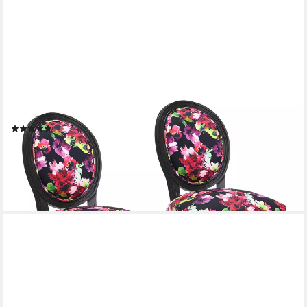
HOMEMIYN
Polsterstuhl Esszimmerstuhl,Polsterstuhl mit edler Knopfheftung
Rückenlehne (2 St), 2er Set
(5)
ab 229,99 €
UVP
499,99 €
-54%
lieferbar - in 2-3 Werktagen bei dir