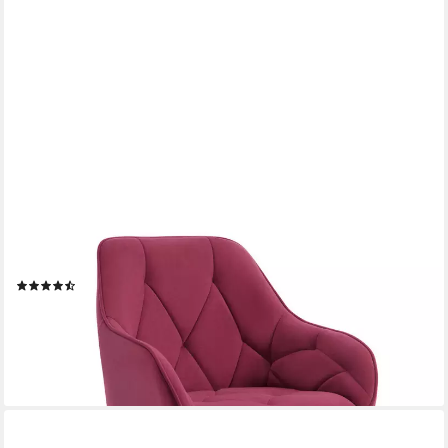
WOLTU
Polsterstuhl (1 St), Esszimmerstuhl ergonomischer aus Samt
(17)
74,99 €
UVP
187,99 €
-60%
lieferbar - in 3-4 Werktagen bei dir
+4