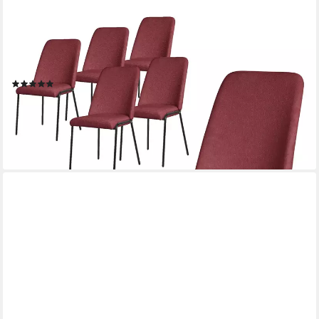
ML-DESIGN
Polsterstuhl Esszimmerstühle mit Rückenlehne moderne Design
Lounge Küchenstühle (6 St), Esstischstühle 6er Set Rot
Küchenstuhl Stahl Polyester bis 120 kg
(1)
257,99 €
UVP
322,49 €
-20%
lieferbar - in 2-3 Werktagen bei dir
+1