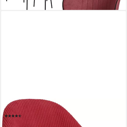
+1
WOLTU
Polsterstuhl (1 St), Esszimmerstuhl, mit Armlehnen, aus Cord
(26)
99,99 €
UVP
176,99 €