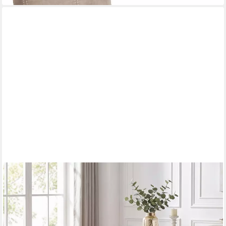
FLIEKS
Freischwinger Bezug aus Chenille-Stoff, galvanisierte
Metallbeine
ab 229,99 €
UVP
409,99 €
-44%
in 5-6 Werktagen bei dir