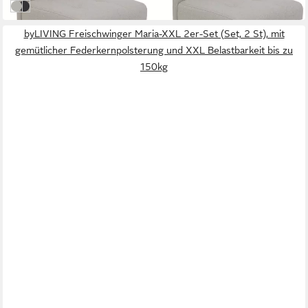
Beige/Schwarz | Beige
Anthrazit/Schwarz | Anthrazit
byLIVING Freischwinger Maria-XXL 2er-Set (Set, 2 St), mit
gemütlicher Federkernpolsterung und XXL Belastbarkeit bis zu
150kg