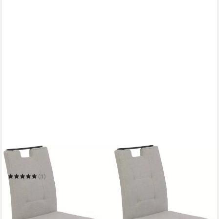
HELA
Freischwinger WIEN, Esszimmerstuhl, Komfortstuhl
(1)
164,55 €
UVP
400,95 €
(82,28 €/ 1 Stk)
-59%
in 5-6 Werktagen bei dir