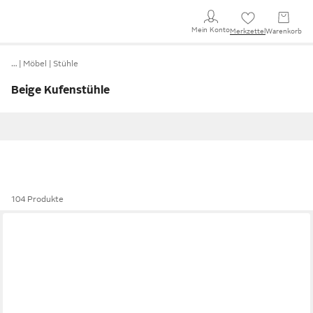
Mein Konto
Merkzettel
Warenkorb
…
Möbel
Stühle
Beige Kufenstühle
104 Produkte