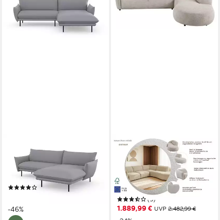
OTTO HOME
HOME AFFAIRE
Ecksofa Stine L-Form,
Ecksofa OSTRUP Rundsofa,
Besonderes Design durch
L-Form, Naturtöne, Boucle
Kissenoptik und Keder
oder Chenille, Breite 273 cm,
(11)
organische Form mit sanften
ab 1.369,99 €
UVP
2.549,99 €
(5)
Rundungen
1.889,99 €
-46%
UVP
2.482,99 €