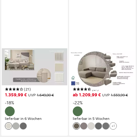
OTTO HOME
HOME AFFAIRE
Ecksofa FINNLEY Struktur
Ecksofa Noord mit Kedernaht,
fein, L-Form 257 cm,
Breite 227 cm, L-Form, Cord,
Schlafsofa, mit Bettkasten, in
Struktur, Webstoff, mit
Bouclé, Struktur fein und
Wellenunterfederung,
(21)
(27)
Mega Cord
Massivholzrahmen
1.359,99 €
ab 1.209,99 €
UVP
1.649,00 €
UVP
1.559,99 €
-18%
-22%
lieferbar in 6 Wochen
lieferbar in 5 Wochen
+1