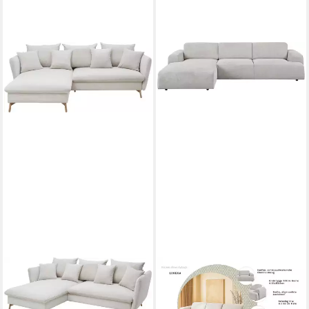
OTTO HOME
OTTO HOME
Ecksofa MERLE, 258 cm, L-
Ecksofa Linkka, Breite 301
Form, traumhafter Cord, mit
cm, L-Form, in einem weichen