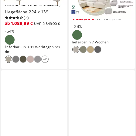
Bettfunktion und Bettkasten,
Chenille-Stoff, mit
Liegefläche 224 x 139
Wellenunterfederung
(3)
1.589,99 €
UVP
2.199,99 €
ab 1.089,99 €
UVP
2.349,00 €
-28%
-54%
lieferbar in 7 Wochen
lieferbar - in 9-11 Werktagen bei
dir
+2