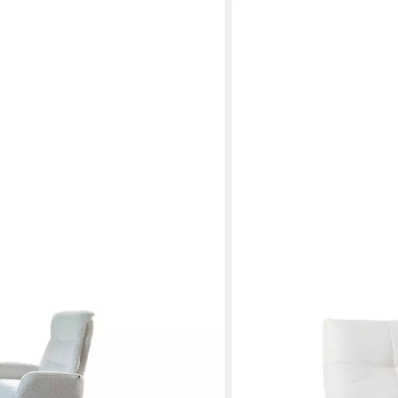
VILLA MÖBEL
hsessel Relaxfunktion, verschiedene
Sessel Lazy (Packung, 1-St.
dene Farben
Relaxfunktion, Dreh- und
Komfort.
 €
569,90 €
UVP
699,90 €
-19%
en bei dir
lieferbar in 5 Wochen