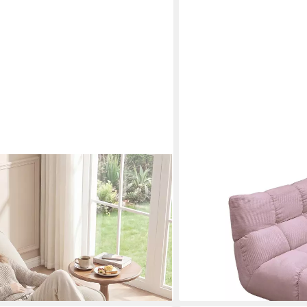
KAWOLA
essel mit Fußstütze (Set, 1-St.,
Drehsessel VIVIEN Feinc
hbar, wippend, bis 145° neigbar
Sessel Cord, Eleganter Fu
Entspannung, Komfort, W
en bei dir
1.219,00 €
UVP
2.079,00 €
-41%
lieferbar in 11 Wochen
+3