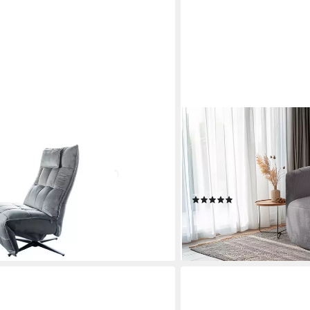
KAYOOM
hsessel motorisch verstellbar,
Drehsessel Sessel Aveiro 
 und Farben
scandy (1-St., Sessel, Dr
Choice), kuscheliger Teddy
 €
minimalistisch
(1)
en bei dir
282,45 €
UVP
629,00 €
-55%
lieferbar - in 9-11 Werktagen b