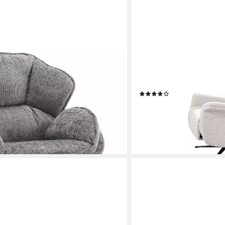
KAWOLA
l mit Breiter Sitzfläche, Relaxsessel
Relaxsessel NAMA Komfort
fzimmer Büro, Groß Lesesessel
hellgrau - Bequem, 360° dr
verstellbare Kopfstütze
(4)
699,00 €
UVP
1.398,00 €
en bei dir
-50%
lieferbar - in 6-8 Werktagen be