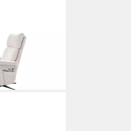
 Drehsessel – Bouclé Stoff
ehbar, Relaxfunktion,
i dir