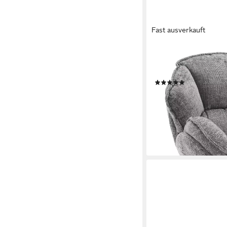
Fast ausverkauft
IWMH
Drehsessel Einzelsesse
für Wohnzimmer Schla
(1)
179,99 €
UVP
399,99 €
-55%
lieferbar - in 4-5 Werktag