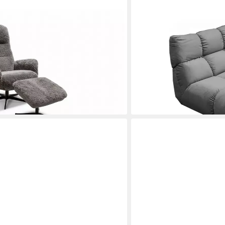
KAWOLA
affell hellgrau Komfort Drehsessel –
Drehsessel VIVIEN Velve
 Relaxfunktion, Kopfstütze, inklusive
Sessel Samt, Eleganter Fu
Entspannung, Komfort, W
1.239,00 €
0 €
UVP
2.109,00 €
-41%
en bei dir
lieferbar in 11 Wochen
+4