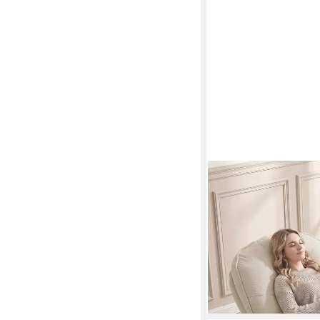
HOMCOM
Relaxsessel Chenille-S
Ruhesessel), 360° dre
292,90 €
lieferbar - in 2-3 Werktag