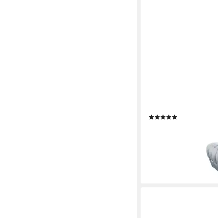
KAWOLA
Relaxsessel MIKO, Dre
verschiedene Bezüge
(2)
999,00 €
UVP
1.998,00
-50%
lieferbar - in 6-8 Werktag