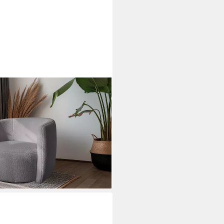
125, Teddy-Sessel, bohem,
ehsessel, Teddy-Sessel, OTTOs
-Stoff, gemütlich gepolstert,
ei dir