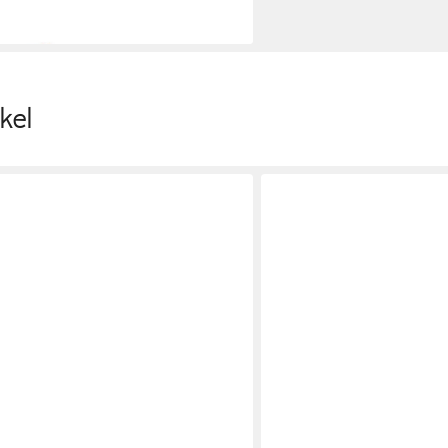
en bei dir
kel