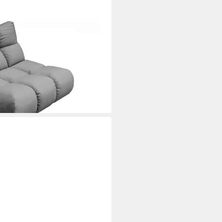
t - Bequem & Modern – XXL
nktionssessel, Drehbare
ohnzimmer