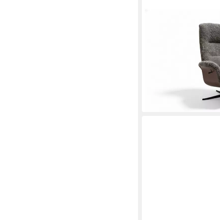
KAWOLA
Relaxsessel SILVA Sch
Bequem, 360° drehbar,
Fußhocker
1.149,00 €
UVP
2.298,0
-50%
lieferbar - in 6-8 Werktag