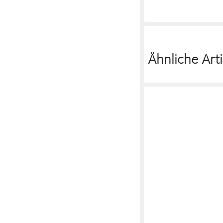
259,90 €
lieferbar - in 5-6 Werktag
Ähnliche Arti