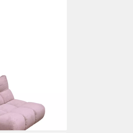
ord - Bequem & Modern – XXL
nktionssessel, Drehbare
ohnzimmer