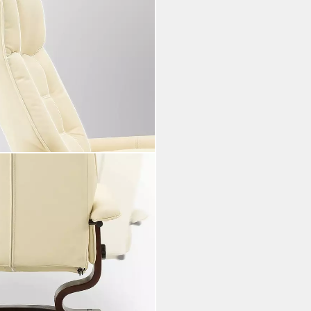
mit Hocker Fernsehsessel 9019
, mit Relaxfunktion
i dir