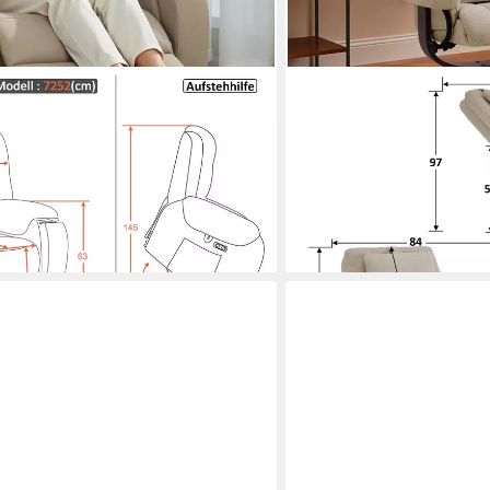
MCOMBO
sessel mit Aufstehhilfe Elektrisch
Relaxsessel Relaxsessel mi
t Aufstehhilfe Elektrisch), mit
9046, 360° Drehbarer Fer
Liegefunktion
259,99 €
en bei dir
lieferbar - in 3-4 Werktagen be