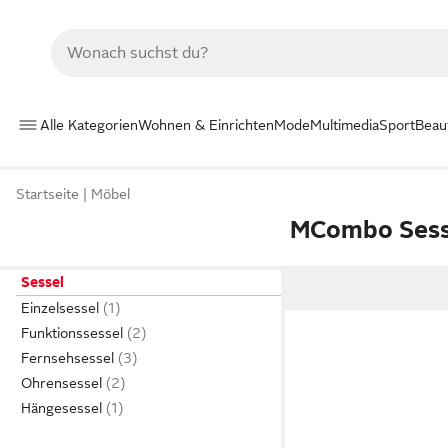
Alle Kategorien
Wohnen & Einrichten
Mode
Multimedia
Sport
Beau
Startseite
Möbel
MCombo Sess
Sessel
Einzelsessel
Funktionssessel
Fernsehsessel
Ohrensessel
Hängesessel