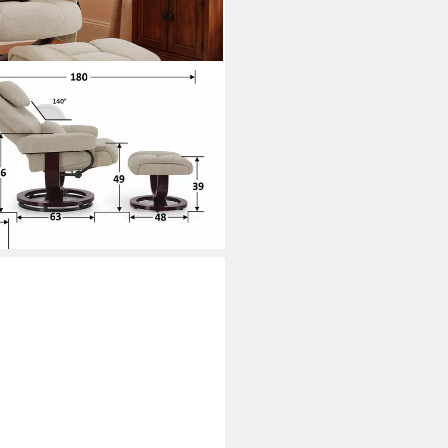
t Liegefunktion, Lesesessel
nsehsessel mit Hocker, mit
i dir