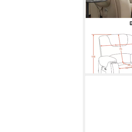
MCOMBO
Relaxsessel M Fernseh
7252 (Fernsehsessel mi
Relaxfunktion
469,99 €
lieferbar - in 3-4 Werktag