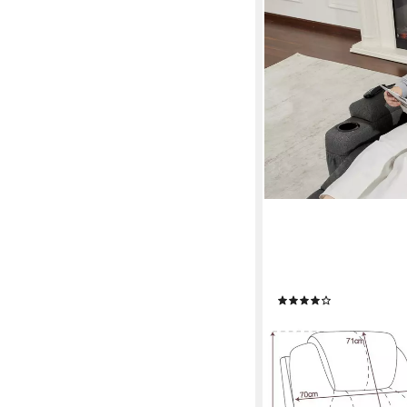
MCOMBO
Relaxsessel MCombo E
Massagesessel Fernse
Relaxsessel Massagese
(136)
369,99 €
UVP
389,99 €
-5%
lieferbar - in 3-4 Werktag
+1