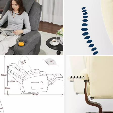
MCOMBO
lektrisch Relaxsessel
TV-Sessel M Relaxsessel 
hsessel 7061 (M Elektrisch
(M Relaxsessel mit Hocker)
(68)
ssel), mit Relaxfunktion
229,99 €
UVP
249,99 €
-8%
lieferbar - in 3-4 Werktagen be
en bei dir
+3