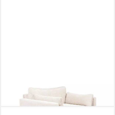
ZUIVER
Sessel
998,00 €
UVP
1.141,00 €
-13%
lieferbar in 9 Wochen