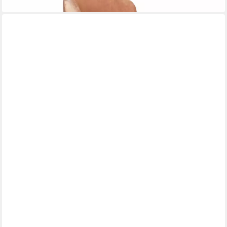
lieferbar in 9 Wochen
ZUIVER
Sessel
870,00 €
UVP
884,00 €
-2%
lieferbar in 9 Wochen