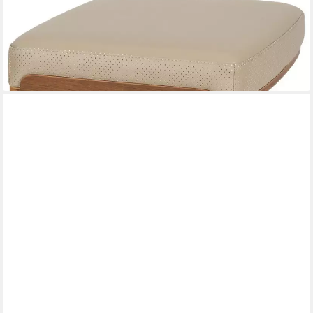
ZUIVER
Loungesessel Hocker Frie Eleganter Hocker in Lederoptik &
Walnussfurnier
ab 204,12 €
UVP
219,00 €
-7%
in 2-3 Werktagen bei dir