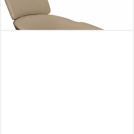
in Beige
646,92 €
UVP
769,00 €
-16%
in 2-3 Werktagen bei dir
ZUIVER