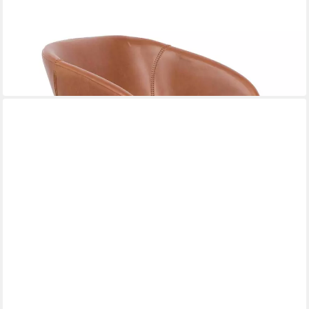
ZUIVER
Loungesessel Lounge Sessel FESTON Kunstleder Braun von
ZUIVER
542,79 €
UVP
599,00 €
-9%
in 2-3 Werktagen bei dir