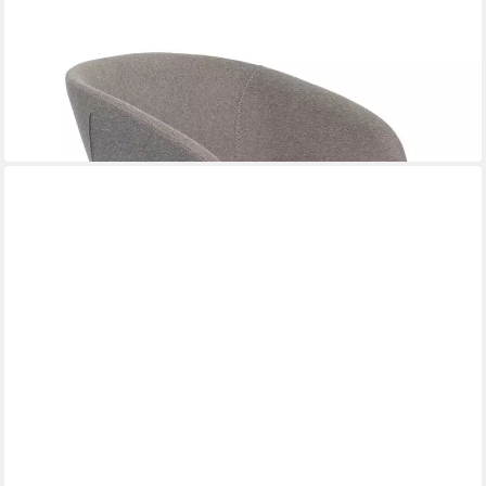
ZUIVER
Loungesessel Lounge Sessel FESTON Filzoptik Grau von
ZUIVER
517,26 €
UVP
599,00 €
-14%
lieferbar in 5 Wochen