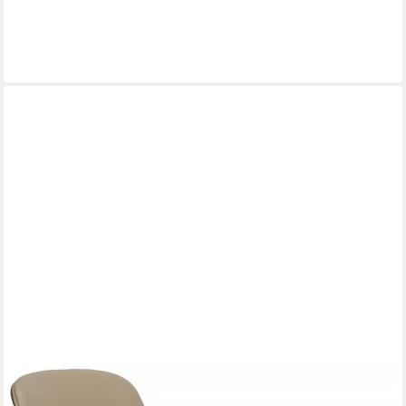
Sessel
896,00 €
UVP
1.090,00 €
-18%
lieferbar in 9 Wochen
ZUIVER
Loungesessel Lounge Sessel Frie Design-Klassiker von Zuiver