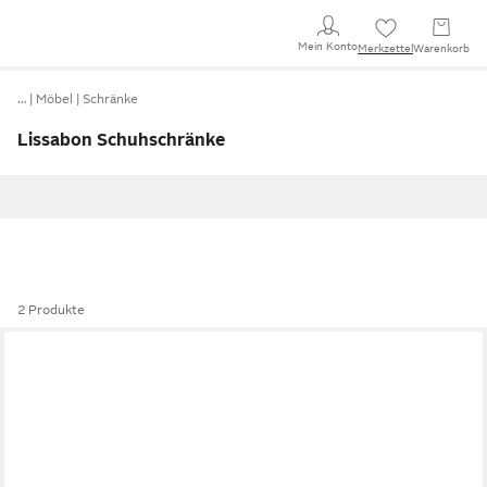
Mein Konto
Merkzettel
Warenkorb
…
Möbel
Schränke
Lissabon Schuhschränke
2 Produkte