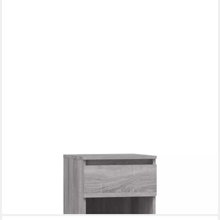
VIDAXL
Schuhregal Schuhregal Grau Sonoma 40x36x105 cm
Holzwerkstoff, 1-tlg.
81,45 €
lieferbar - in 5-6 Werktagen bei dir