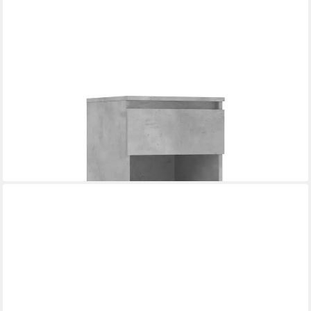
VIDAXL
Schuhregal Schuhschrank Betongrau 40x36x105 cm
Holzwerkstoff, 1-tlg.
71,45 €
lieferbar - in 5-6 Werktagen bei dir