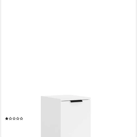
VIDAXL
Schuhregal Schuhschrank Weiß 30x35x100 cm Holzwerkstoff,
1-tlg.
(1)
ab 71,99 €
lieferbar - in 4-5 Werktagen bei dir