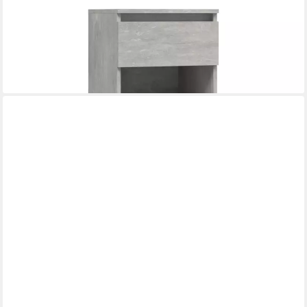
VIDAXL
Schuhschrank NA Schuhschrank Betongrau 40x36x105 cm
Spanplatte
61,45 €
lieferbar - in 5-6 Werktagen bei dir