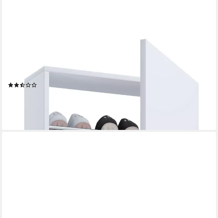
VCM
Schuhschrank Schuhkommode Fulisa H. 180 x B. 50 x T. 17 cm
Holz Schuhschrank, 2 Drehtüren, Schuhregal, Schuhkommode,
Schuhablage
(2)
148,00 €
lieferbar - in 3-4 Werktagen bei dir