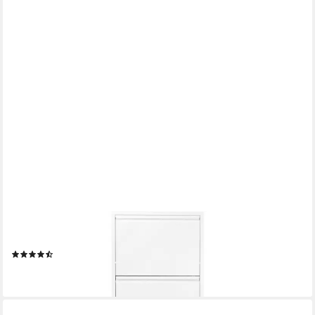
KARE DESIGN
Schuhschrank Caruso schmaler Schuhkipper mit 5 Klappen
(2)
189,00 €
lieferbar - in 5-6 Werktagen bei dir