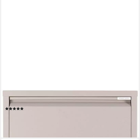
SPINDER DESIGN
Schuhschrank Metall, Breite 40 cm
(2)
164,99 €
lieferbar in 5 Wochen