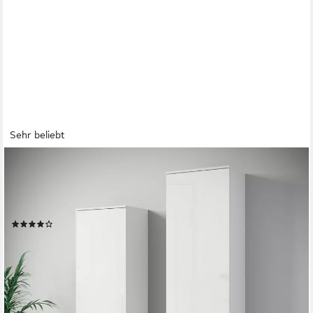
Sehr beliebt
OTTO HOME
Schuhschrank Paris, stehend oder hängend montierbar,
Türanschlag wechselbar moderne Garderobenschrank Höhe
180cm, 6 geräumiger Fächer
(30)
179,99 €
UVP
349,00 €
-48%
lieferbar in 2 Wochen