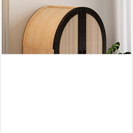
FURNISHINGS HOME
Schuhschrank Schuhkipper Durchbrochenen Rattantüren und
drei Regalen (1-St) Geschwungene Optik Metallbeine des
Schranks 70 L x100 H x 40B(cm)
175,99 €
UVP
351,98 €
-50%
lieferbar - in 5-6 Werktagen bei dir