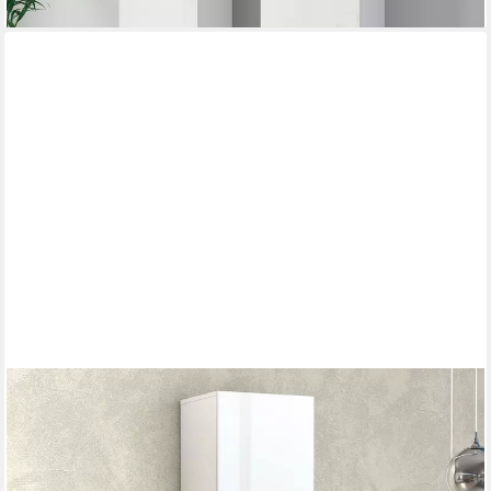
HOME AFFAIRE
Schuhschrank
Mister,Schuhkommode,Schuhmöbel,Schuhablage,Schuhregal
Breite 40 cm, Höhe 200 cm, Tiefe 34 cm, 2 Türen, 12 Fächer,