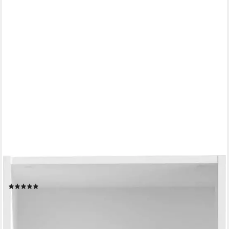
FORTE
Schuhregal Canberra, Breite 45 cm
(7)
116,99 €
UVP
179,00 €
-35%