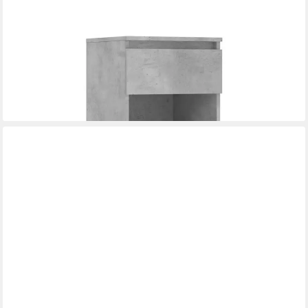
VIDAXL
Schuhregal Schuhschrank Betongrau 40x36x105 cm
Holzwerkstoff, 1-tlg.
82,45 €
lieferbar - in 5-6 Werktagen bei dir