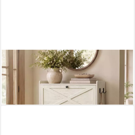
VASAGLE
Schuhschrank Schuhkipper schmal, mit 3 oder 4 Klappen,
Landhausstil Schuhregal mit verstellbaren Trennwänden, bis EU-
Größe 46
ab 81,99 €
UVP
116,99 €
-30%
lieferbar - in 4-5 Werktagen bei dir