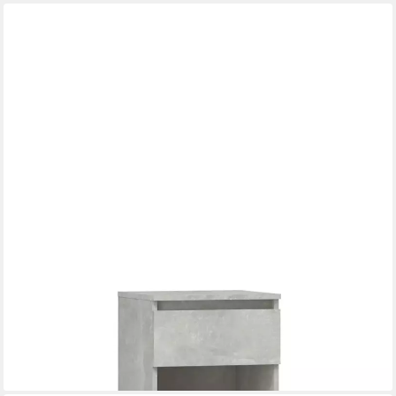
VIDAXL
Schuhregal Schuhregal Betongrau 40x36x105 cm
Holzwerkstoff, 1-tlg.
73,99 €
lieferbar - in 5-6 Werktagen bei dir