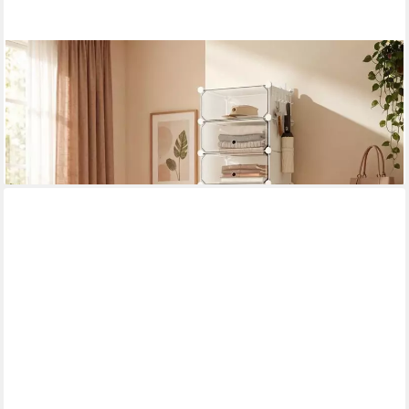
BBWL
Schuhschrank mit 10 Fächern, stapelbarer Schuhorganizer aus
ABS Metall Kunststoff
99,00 €
UVP
179,00 €
-45%
lieferbar - in 4-5 Werktagen bei dir