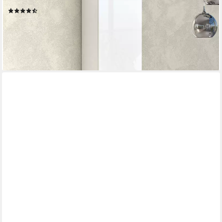
Hochglanz
(16)
199,99 €
UVP
299,00 €
-33%
lieferbar - in 2-3 Werktagen bei dir