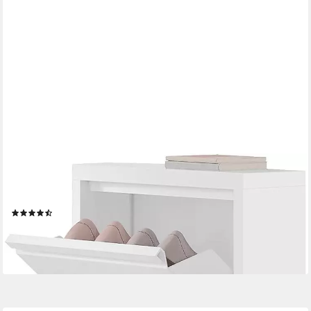
WOLTU
Schuhschrank (1-St) mit 3 Klappen, Schuhregal geschlossen,
schmal, aus Metall
(5)
73,09 €
UVP
153,99 €
-53%
lieferbar - in 3-4 Werktagen bei dir