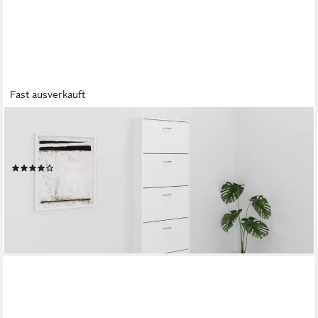
Fast ausverkauft
FMD
Schuhschrank Step 5 Schuhkipper, 5 Schuhklappen, für schmale
Flure, Tiefe: 17 cm
(303)
89,99 €
UVP
231,55 €
-61%
lieferbar - in 6-8 Werktagen bei dir