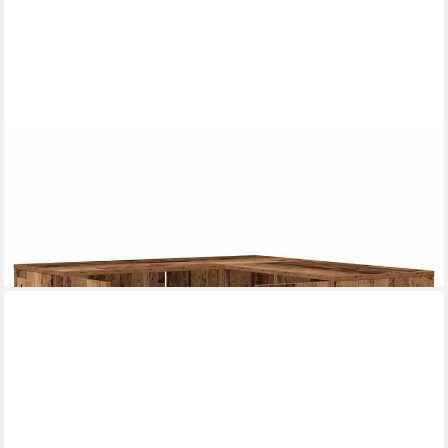
VIDAXL
Schuhschrank Eckregal Altholz-Optik 160x40x45 cm
Holzwerkstoff (1-St)
ab 153,99 €
lieferbar - in 4-5 Werktagen bei dir