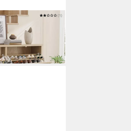
(1)
lenprofil mit 4 Klappschubladen