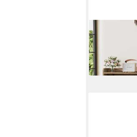
FIVEWILLOWISE
Schuhschrank mit 4 
Schuhregal 120x24x9
120 x 95.5 x 24 cm
B/H/T
137,13 €
UVP
214,99 €
-36%
in 4-5 Werktagen bei dir