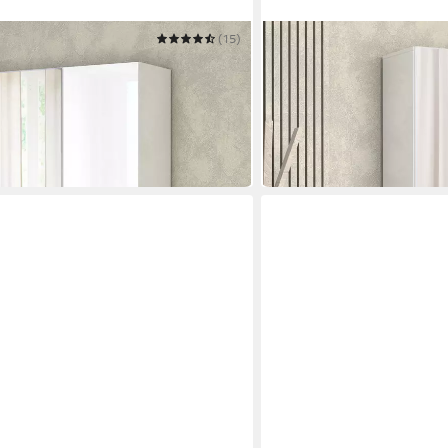
(15)
HOME AFFAIRE
Schuhschrank
,Schuhmöbel,Schuhablage,Schuhregal
Mister,Schuhkommode,Sch
80 x 200 x 34 cm
B/H/T
339,99 €
UVP
539,00 €
-37%
in 1-2 Werktagen bei dir