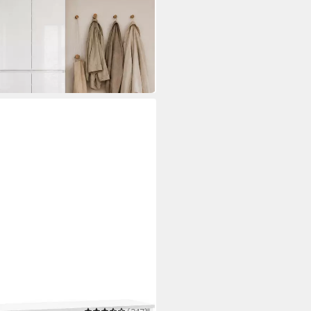
kiert
mir