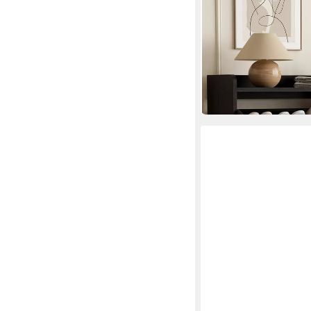
FIVEWILLOWISE
Schuhschrank Schuhsc
Verstellbar, Holz
Mehrere Größen
ab 137,13 €
UVP
242,99 
-44%
in 4-5 Werktagen bei dir