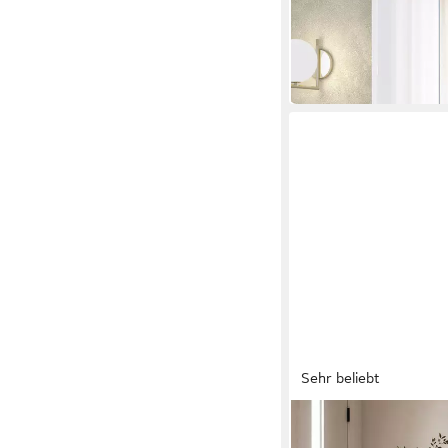
120 x 200 x 34 cm
B/H/T
449,99 €
UVP
699,00 €
-36%
in 1-2 Werktagen bei dir
Sehr beliebt
HOME AFFAIRE
Schuhschrank MISTER- 