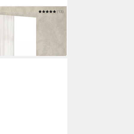
(13)
uhmöbel,Schuhablage,Schuhregal