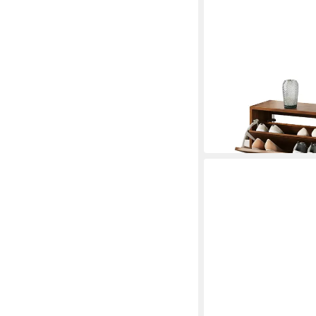
MERAX
Schuhschrank in Waln
120 x 90 x 24 cm
B/H/T
125,99 €
UVP
279,99 €
-55%
in 4-5 Werktagen bei dir