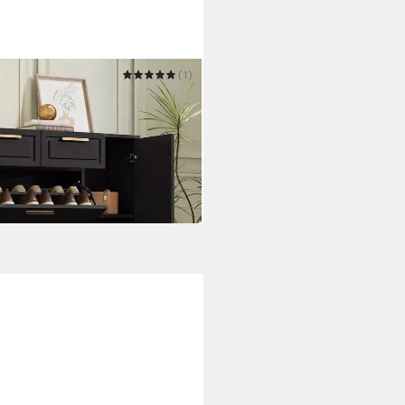
(1)
de mit 2 Klappen,
n & 2 Schubladen