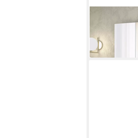
HOME AFFAIRE
Schuhschrank
Mister,Schuhkommode
120 x 200 x 34 cm
B/H/T
449,99 €
UVP
699,00 €
-36%
in 1-2 Werktagen bei dir