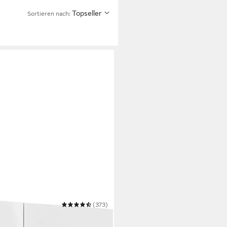
Topseller
Sortieren nach:
(373)
hregal, Made in Italy, 12