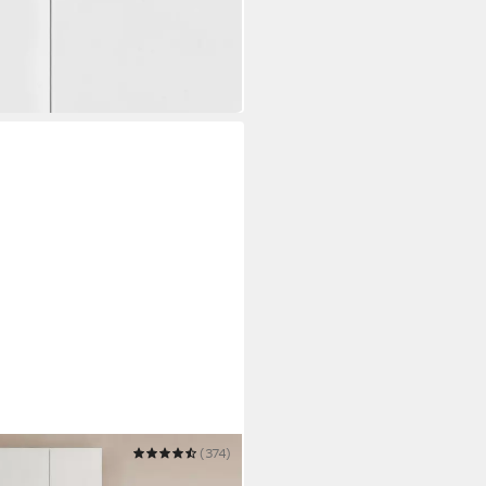
(374)
huhkommode, Schuhmöbel,