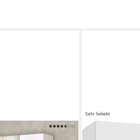
Sehr beliebt
(15)
HOME AFFAIRE
Schuhschrank MISTER- Schu
,Schuhmöbel,Schuhablage,Schuhregal
Fächer, 10 Einlegeböden