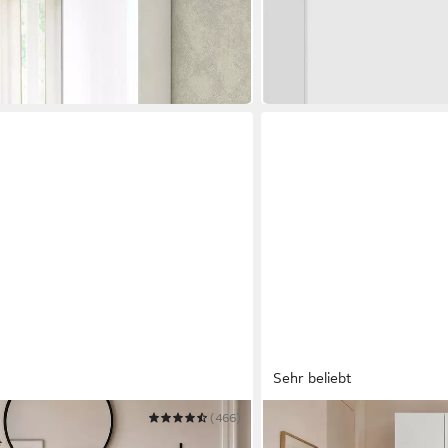
80 x 200 x 34 cm
B/H/T
269,99 €
UVP
419,99 €
-36%
in 1-2 Werktagen bei dir
Sehr beliebt
(466)
HOME AFFAIRE
Schuhregal, Made in Italy, 12
Schuhschrank MISTER Sc