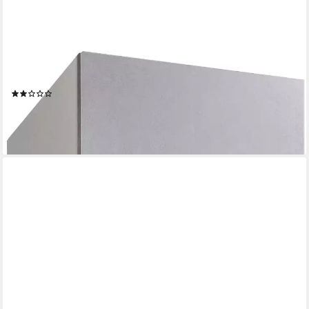
WIMEX
Schranksystem Multiraumkonzept Breite 40 cm
(1)
128,83 €
UVP
263,00 €
-51%
lieferbar in 3 Wochen