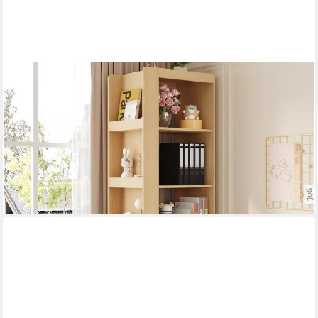
FLIEKS
Eckschrank Bücherregal mit 3 seitlichen Schubladen und
austauschbarer Ablagen (1-St., B40/T60/H200 cm) Standregal
Mehrzweckschrank Eckregal Wohnzimmerschrank Holzoptik
172,99 €
UVP
329,99 €
-48%
lieferbar - in 5-6 Werktagen bei dir