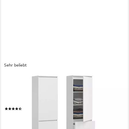
Sehr beliebt
HOME COLLECTIVE
Kleiderschrank Garderobenschrank Mehrzweckschrank Schrank
platzsparend & vielseitig (50x40x180,5 cm (BxTxH), ideal für
Schlafzimmer Flur & Arbeitszimmer) mit 1 Tür 3 Einlegeböden &
3 Schubladen in weiß
(43)
ab 159,90 €
UVP
269,00 €
-41%
lieferbar - in 4-5 Werktagen bei dir