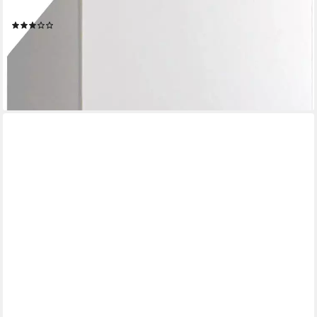
Zuhause (Viel Stauraum für jeden Raum) Schranksystem
(1)
98,91 €
UVP
240,00 €
-59%
lieferbar in 3 Wochen