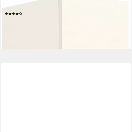
WIMEX
Kleiderschrank Multiraumkonzept Schranksystem
(35)
ab 106,76 €
UVP
263,00 €
-59%
lieferbar in 3 Wochen