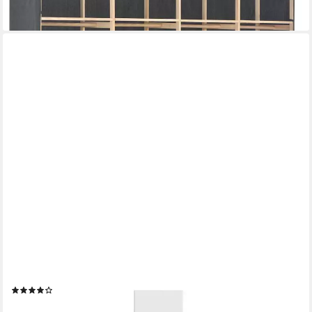
ab 150,99 €
lieferbar - in 4-5 Werktagen bei dir
TVILUM
Kleiderschrank Spell Kleiderschrank 1 Tür weiß.
(1)
149,95 €
UVP
179,95 €