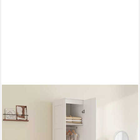
HOMCOM
Kleiderschrank Mehrzweckschrank mit Regal, Soft-Close-Tür
Drehtürenschrank (Garderobenschrank, 1-St.,
Mehrzweckschrank) für Schlafzimmer 40 x 52 x 180 cm Weiß
139,99 €
UVP
221,90 €
-37%
lieferbar - in 2-3 Werktagen bei dir