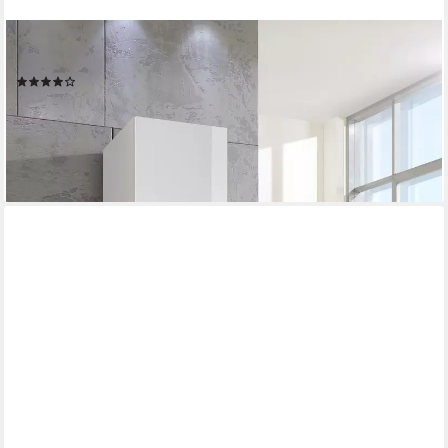
WIMEX
Drehtürenschrank Malta mit Hochglanz-Front
(108)
ab 124,04 €
UVP
305,00 €
-59%
lieferbar in 3 Wochen