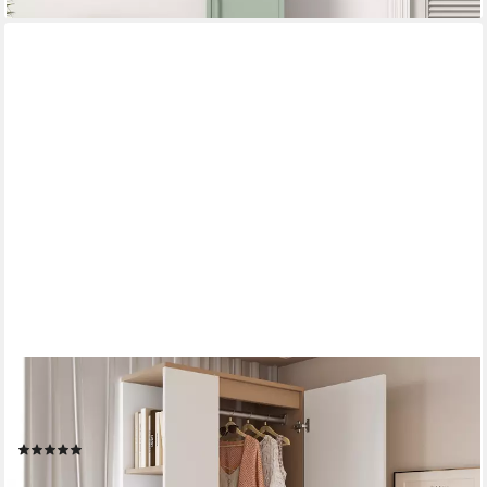
FLIEKS
Kleiderschrank Eintür-Design Kleiderschrank 70x40x170cm mit
Einlegeboden & Schublade
(1)
259,99 €
UVP
439,99 €