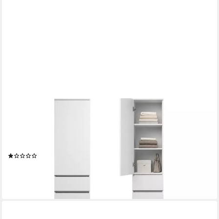
HOME COLLECTIVE
Kleiderschrank Garderobenschrank Mehrzweckschrank Schrank,
viel Stauraum & vielseitig (50x41x181 cm (BxTxH), Garderobe
Schlafzimmer Büro Flur) Hochschrank mit 2 Einlegeböden und 3
Schubladen, weiß
(1)
164,90 €
UVP
289,00 €
-43%
lieferbar - in 2-3 Werktagen bei dir