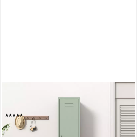
OTTO HOME
Drehtürenschrank Siena Kleiderschrank Schrank Metallschrank
Mehrzweckschrank Spind (in 4 Farben aus Metall Stahlschrank)
in der Höhe verstellbar, abschließbar Bestseller Otto´s Choice
(5)
139,99 €
UVP
299,99 €
-53%
lieferbar - in 1-2 Werktagen bei dir