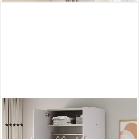
FLIEKS
Kleiderschrank Doppeltür-Design Kleiderschrank 70x40x170cm
mit 2 Schubladen
(1)
249,99 €
UVP
409,99 €
-39%