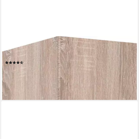
WIMEX
Drehtürenschrank Münster Kleiderschrank Mehrzweckschrank
passt in jede kleine Nische
(2)
ab 126,30 €
UVP
263,00 €
-52%
lieferbar in 3 Wochen