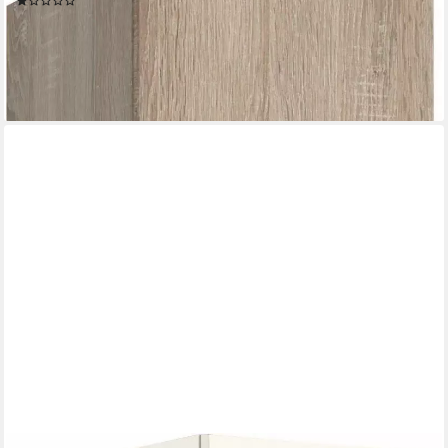
(1)
ab 129,57 €
UVP
219,00 €
-41%
lieferbar in 3 Wochen