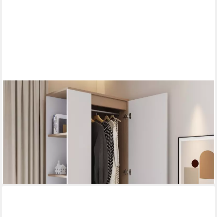
REDOM
Kleiderschrank Schrank,eintürige Ausführung,mit Einlegeböden
(Kleiderschrank 70x40x170 cm - Eintürig mit Schubladen &
Einlegeböden – Platzsparend., 70x40x170 cm)
355,99 €
UVP
399,99 €
-11%
lieferbar - in 6-7 Werktagen bei dir