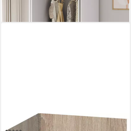
lieferbar - in 5-6 Werktagen bei dir
WIMEX
Kleiderschrank Modena Drehtüren-Schrankprogramm