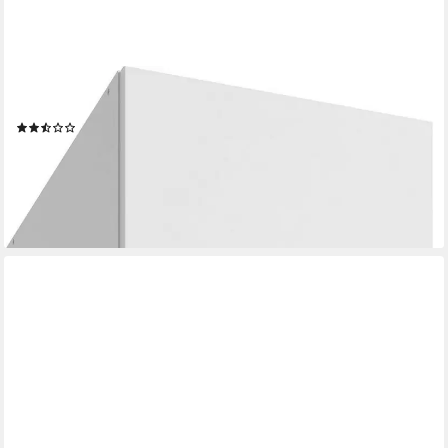
WIMEX
Kleiderschrank Modena Drehtüren-Schrankprogramm
(3)
ab 229,99 €
UVP
305,00 €
-25%
lieferbar in 3 Wochen