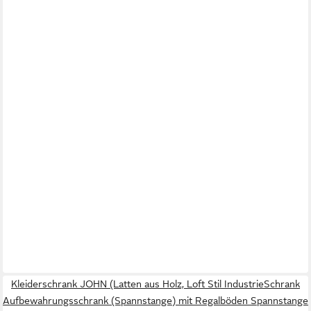
Kleiderschrank JOHN (Latten aus Holz, Loft Stil IndustrieSchrank
Aufbewahrungsschrank (Spannstange) mit Regalböden Spannstange