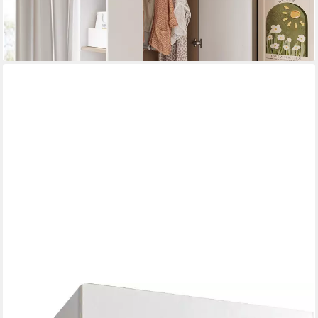
-41%
lieferbar - in 5-6 Werktagen bei dir
WIMEX
Kleiderschrank Multiraumkonzept idealer Schrank für dein