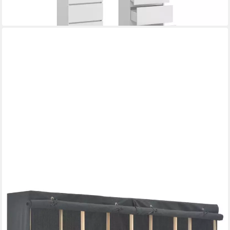
VIDAXL
Stoffschrank Kleiderschrank Grau 200 x 40 x 170 cm Stoff (1-
St)