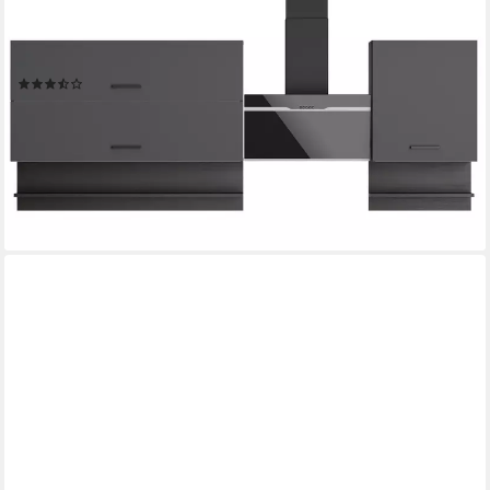
KOCHSTATION
Küchenzeile KS-Frieda Breite 220 cm, wahlweise mit E-Geräten,
mit 38mm starker Arbeitsplatte
(16)
ab 799,99 €
UVP
1.199,00 €
-33%
lieferbar - in 2-3 Werktagen bei dir