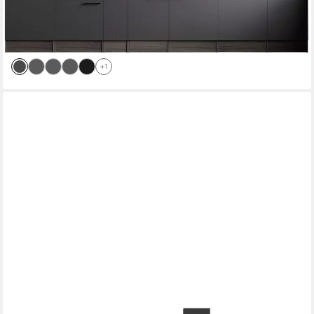
Produktdatenblatt
3.538,99 €
UVP
4.629,00 €
-24%
lieferbar in 2 Wochen
+1