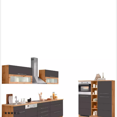
KOCHSTATION
Küchenzeile KS-Wien, Breite 440 cm, wahlweise mit E-Geräten
und Induktion
Kühlschrank
Produktdatenblatt
Dunstabzugshaube
Produktdatenblatt
Backofen
Produktdatenblatt
Geschirrspüler
Produktdatenblatt
(55)