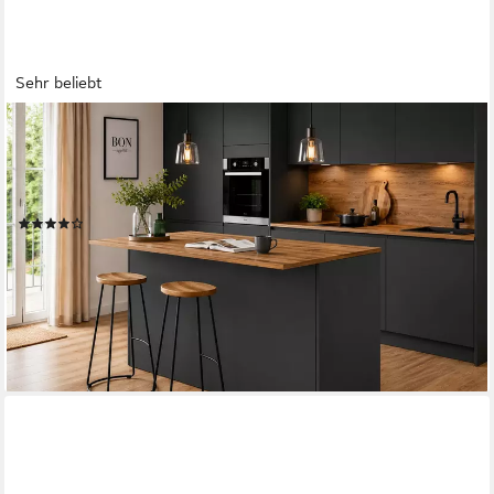
Sehr beliebt
KOCHSTATION
Kücheninsel KS-
Sole,Kochinsel,Küchenarbeitsblock,Inselküche,Arbeitsinsel, Breite
155 cm, mit Apothekerauszug, gedämpfte Türen
(106)
394,99 €
UVP
699,00 €
-43%
lieferbar - in 1-2 Werktagen bei dir