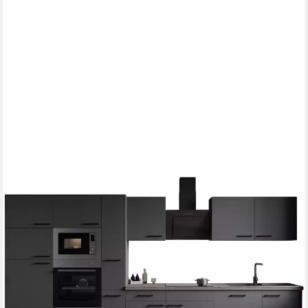
RESPEKTA
Küchenzeile Oliver, Breite 370 cm, 90 cm Arbeitshöhe, in
exklusiver Konfiguration für OTTO
Backofen
Produktdatenblatt
Geschirrspüler
Produktdatenblatt
Kühlgefrierkombination
Produktdatenblatt
Dunstabzugshaube