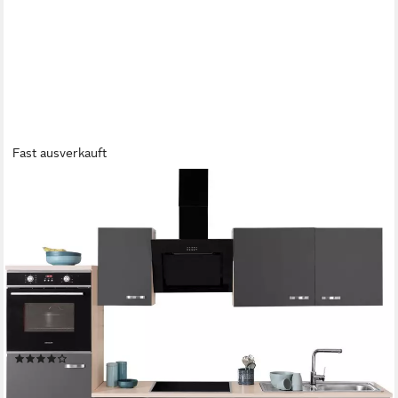
Fast ausverkauft
OPTIFIT
Küchenzeile Faro mit Hanseatic E-Geräten, Breite 270 cm,
Türanschlag wechselbar
Geschirrspüler
Produktdatenblatt
Kühlschrank
Produktdatenblatt
Backofen
Produktdatenblatt
Dunstabzugshaube
Produktdatenblatt
(251)
1.699,99 €
UVP
2.466,87 €