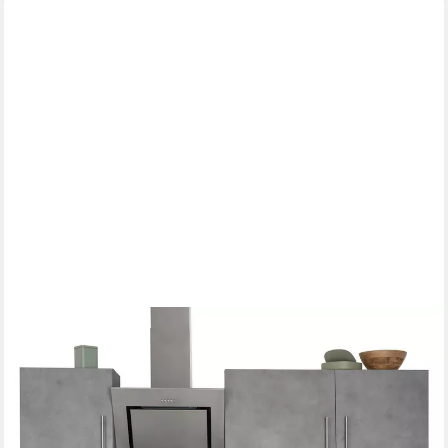
WIHO KÜCHEN
Küchenzeile Cali - Küche mit E-Geräten - Komplett Set, Breite
220cm, Küche mit Hanseatic E-Geräten
Dunstabzugshaube
Produktdatenblatt
Herd-Set
Produktdatenblatt