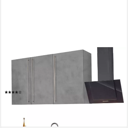
WIHO KÜCHEN
Küchenzeile Chicago, mit E-Geräten, Breite 220 cm
Geschirrspüler
Produktdatenblatt
Herd-Set
Produktdatenblatt
Dunstabzugshaube
Produktdatenblatt
(57)
1.729,99 €
UVP
2.478,60 €
-30%
lieferbar in 4 Wochen