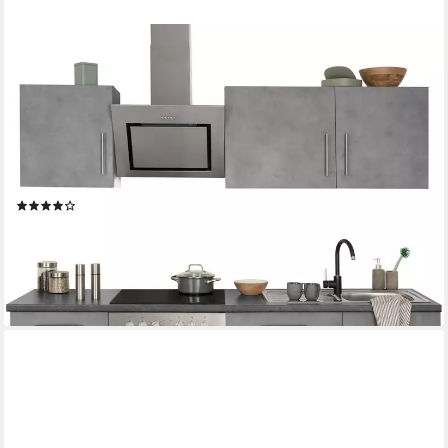
WIHO KÜCHEN
Küchenzeile Cali - Küche mit E-Geräten - Komplett Set, Breite
220cm, Küche mit Hanseatic E-Geräten
Dunstabzugshaube
Produktdatenblatt
Herd-Set
Produktdatenblatt
Geschirrspüler
Produktdatenblatt
(168)
1.499,99 €
UVP
2.765,10 €
-46%
lieferbar - in 2-3 Werktagen bei dir