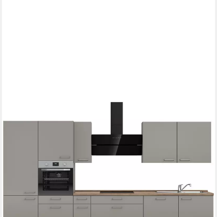
NOBILIA®
Küchenzeile "Laser II", NEU: individuell anpassbar mit gratis
Profi-Beratung, vormontiert, 360 cm breit, optional mit
verschiedenen E‑Geräte-Sets
ab 2.417,99 €
UVP
5.111,60 €
-53%
lieferbar in 5 Wochen