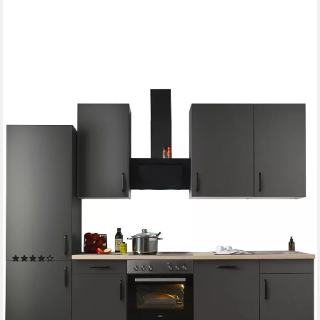
WIHO KÜCHEN
Küchenzeile "Simi", mit verstellbaren Füßen, Breite 280 cm,
wahlweise mit E-Geräten, Soft-Close-Funktion in Schubkästen &
Auszügen
Geschirrspüler
Produktdatenblatt
Herd-Set
Produktdatenblatt
Kühlschrank
Produktdatenblatt
Dunstabzugshaube
Produktdatenblatt
(3)
2.389,99 €
UVP
3.182,40 €
-25%
lieferbar in 4 Wochen