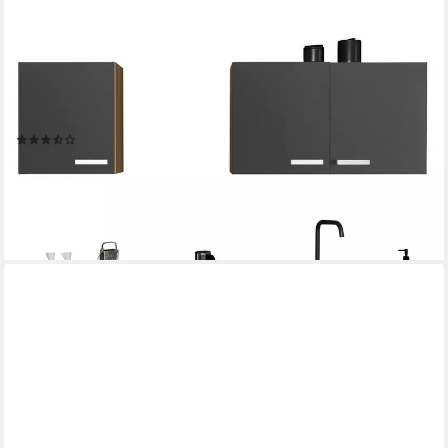
OPTIFIT
Küchenzeile Leer Breite 210 cm, mit Hanseatic-Geräten,
wahlweise mit Geschirrspüler
Produktdatenblatt
(109)
ab 999,99 €
UVP
1.148,99 €
-13%
lieferbar - in 2-3 Werktagen bei dir