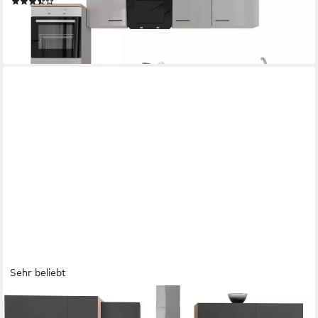
(9)
ab 1.099,99 €
UVP
1.739,00 €
-37%
lieferbar in 3 Wochen
Sehr beliebt
OPTIFIT
Küchenzeile Leer Breite 300 cm, mit Hanseatic E-Geräten, inkl.