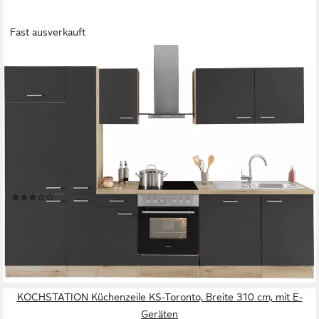
Fast ausverkauft
OPTIFIT
Küchenzeile Iver Breite 300 cm, mit Hanseatic E-Geräten, inkl.
Kühlschrank
Dunstabzugshaube
Produktdatenblatt
Kühlschrank
Produktdatenblatt
Herd-Set
Produktdatenblatt
Geschirrspüler
Produktdatenblatt
(29)
2.129,99 €
UVP
2.374,67 €
-10%
lieferbar - in 2-3 Werktagen bei dir
KOCHSTATION Küchenzeile KS-Toronto, Breite 310 cm, mit E-
Geräten