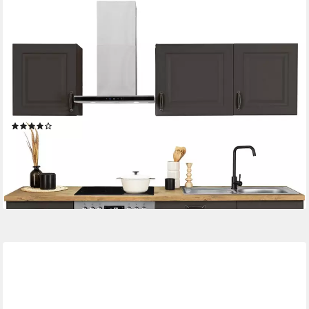
WIHO KÜCHEN
Küchenzeile Erla, mit Hanseatic-E-Geräten, Breite 220 cm, extra
kurze Lieferzeit
Herd-Set
Produktdatenblatt
Dunstabzugshaube
Produktdatenblatt
Geschirrspüler
Produktdatenblatt
(60)
2.029,99 €
UVP
5.243,75 €
-61%
lieferbar - in 2-3 Werktagen bei dir