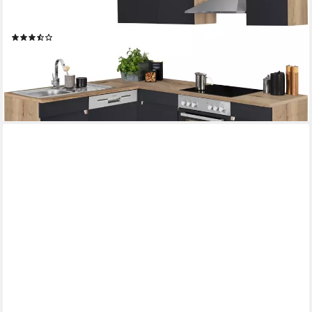
Produktdatenblatt
Geschirrspüler
Produktdatenblatt
(59)
1.999,99 €
UVP
2.979,00 €
-33%
lieferbar in 4 Wochen
+1