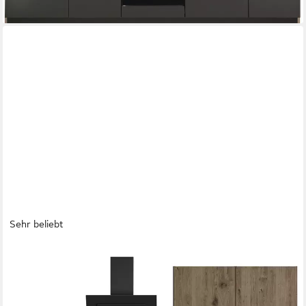
Sehr beliebt
WIHO KÜCHEN
Küchenzeile Elba, wahlweise mit Hanseatic E-Geräten, Breite
280 cm
Backofen
Produktdatenblatt