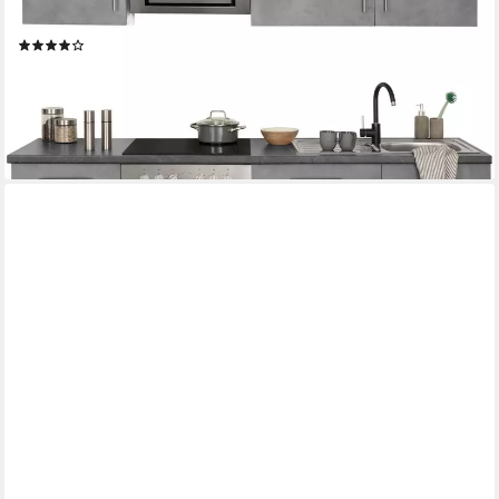
Geschirrspüler
Produktdatenblatt
(168)
1.499,99 €
UVP
2.765,10 €
-46%
lieferbar - in 2-3 Werktagen bei dir