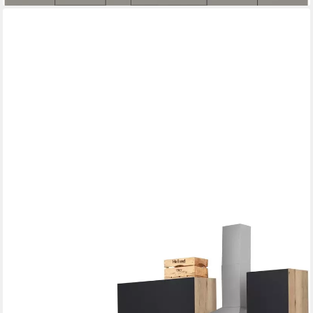
OPTIFIT
Küchenzeile Roth, Stellmaße 210x175 cm,wahlweise mit E-
Geräten, Push-to-Open-Funktion
Herd-Set
Produktdatenblatt
Dunstabzugshaube