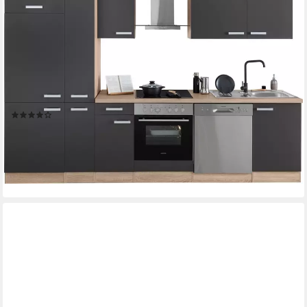
Kühlschrank
Dunstabzugshaube
Produktdatenblatt
Kühlschrank
Produktdatenblatt
Geschirrspüler
Produktdatenblatt
Herd-Set
Produktdatenblatt
(56)
1.999,99 €
UVP
2.564,67 €
-22%
lieferbar - in 2-3 Werktagen bei dir