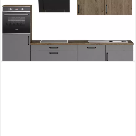
Dunstabzugshaube
Produktdatenblatt
Geschirrspüler
Produktdatenblatt
(20)
1.549,99 €
UVP
2.538,87 €
-39%
lieferbar - in 2-3 Werktagen bei dir