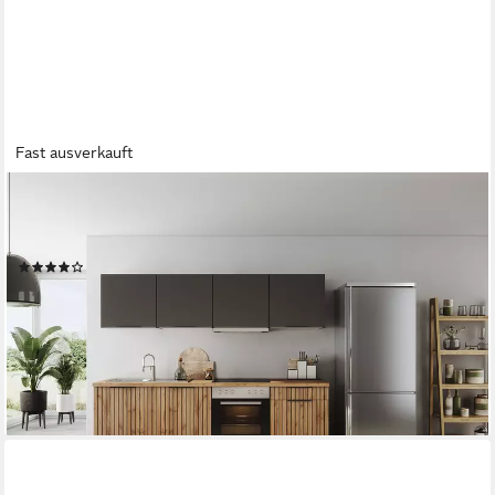
Fast ausverkauft
KOCHSTATION
Küchenzeile KS-Lagos2, Breite 240 cm, wahlweise mit E-
Geräten, mit 38mm starker Arbeitsplatte
(18)
ab 1.029,99 €
UVP
1.759,00 €
-41%
lieferbar - in 2-3 Werktagen bei dir