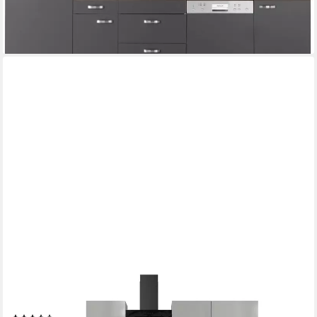
-31%
lieferbar - in 2-3 Werktagen bei dir
FLEX-WELL
Küche Lund, wahlweise mit E-Geräten, Stellbreite 280x170 cm