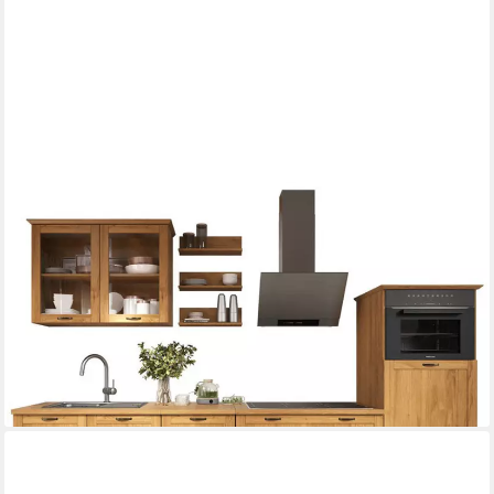
HOME AFFAIRE
Küchenzeile Teramo, (Set), Breite 315 cm, Kiefer massiv, mit
Arbeitsplatte
1.579,99 €
UVP
2.959,99 €
-47%
lieferbar - in 1-2 Werktagen bei dir