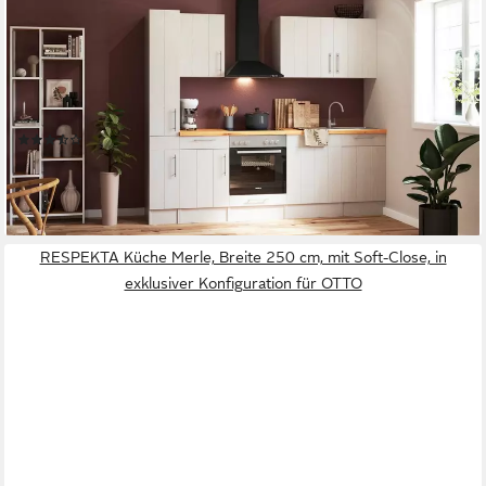
Konfiguration für OTTO
Geschirrspüler
Produktdatenblatt
Dunstabzugshaube
Produktdatenblatt
Herd-Set
Produktdatenblatt
(5)
2.549,35 €
UVP
2.999,00 €
-15%
lieferbar in 2 Wochen
RESPEKTA Küche Merle, Breite 250 cm, mit Soft-Close, in
exklusiver Konfiguration für OTTO