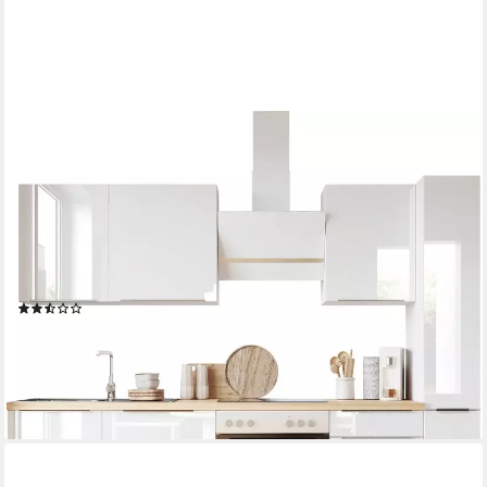
RESPEKTA
Küchenzeile Safado aus der Serie Marleen, Breite 250 cm, mit
Soft-Close, in exklusiver Konfiguration für OTTO
Geschirrspüler
Produktdatenblatt
Herd-Set
Produktdatenblatt
Dunstabzugshaube
Produktdatenblatt
(4)
2.798,99 €
UVP
3.149,00 €
-11%
lieferbar in 2 Wochen