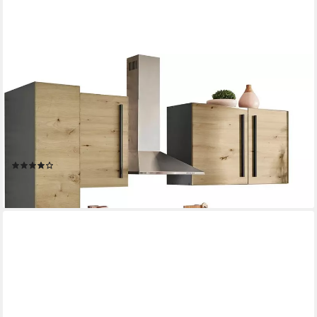
BASIC BY BALCULINA
Küchenzeile Jazz, Breite 250 cm, wahlweise mit E-Geräten
Geschirrspüler
Produktdatenblatt
Backofen
Produktdatenblatt
Dunstabzugshaube
Produktdatenblatt
(22)
1.899,99 €
lieferbar - in 1-2 Werktagen bei dir