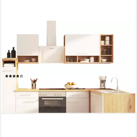
RESPEKTA
Winkelküche Hilde, Breite 250 cm, wechselseitig aufbaubar, exkl.
Konfiguration für OTTO
Geschirrspüler
Produktdatenblatt
Herd-Set
Produktdatenblatt
Dunstabzugshaube
Produktdatenblatt
(2)
2.418,99 €
UVP
3.099,00 €
-22%
lieferbar in 2 Wochen