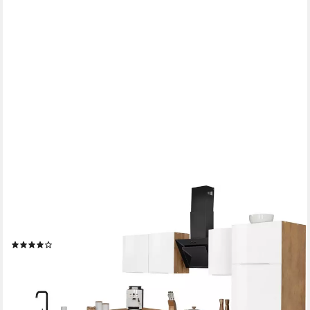
KOCHSTATION
Winkelküche KS-Brindisi, Stellbreite 220/280 cm, wahlweise mit
E-Geräten, mit MDF-Fronten
(2)
ab 2.197,99 €
UVP
3.019,00 €
-27%