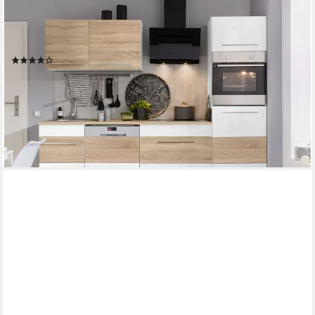
KOCHSTATION
Küchenzeile KS-Trient, Breite 250 cm, wahlweise mit E-Geräten,
mit Arbeitsplatte
(5)
ab 999,99 €
UVP
1.379,00 €
-27%
lieferbar in 3 Wochen