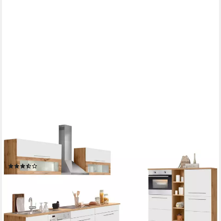
KOCHSTATION
Küchenzeile KS-Wien, Breite 440 cm, wahlweise mit E-Geräten
und Induktion
(55)
ab 1.629,99 €
UVP
2.619,00 €
-38%
lieferbar in 3 Wochen