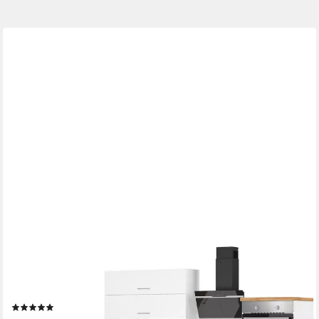
KOCHSTATION
Winkelküche KS-Milan, Stellbreite 250/220 cm, viel Stauraum,
wahlweise mit E-Geräten
(1)