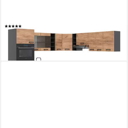
VICCO
Winkelküche R-Line, Goldkraft Eiche/Anthrazit, 247 x 237 cm
ohne Arbeitsplatte
(1)
1.254,90 €
UVP
1.543,90 €
-19%
lieferbar in 3 Wochen
+6