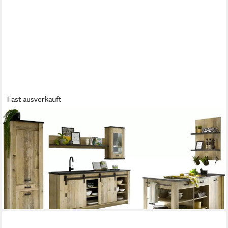
Fast ausverkauft
HOME AFFAIRE
Küche Sherwood, Breite 280 cm, ohne E-Geräte
2.427,99 €
UVP
3.129,00 €
-22%
lieferbar - in 9-11 Werktagen bei dir