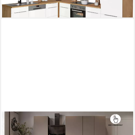
lieferbar in 3 Wochen
KÜCHEN-PREISBOMBE
Küchenzeile ARIA K-BL Basic 250 cm Anti Fingerprint
Küchenblock Küche Einbauküche