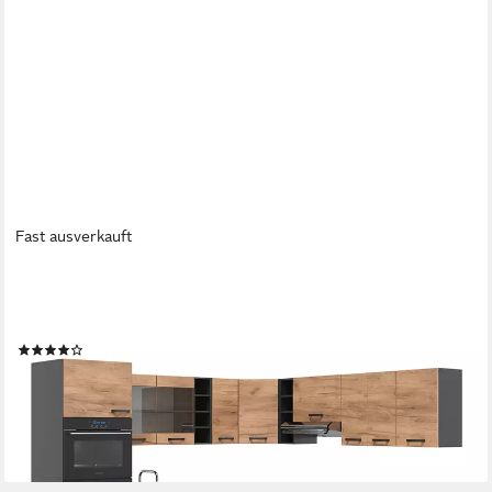
Fast ausverkauft
VICCO
Winkelküche R-Line, Goldkraft Eiche/Anthrazit, 247 x 237 cm,
AP Anthrazit
(4)
1.479,90 €
UVP
1.805,90 €
-18%
lieferbar in 3 Wochen
+6