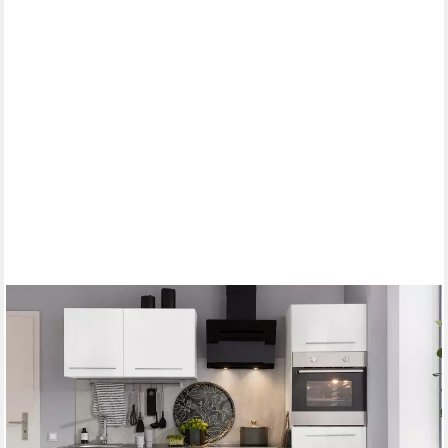
KOCHSTATION
Küchenzeile KS-Trient, Breite 250 cm, wahlweise mit E-Geräten,
mit Arbeitsplatte
Backofen
Produktdatenblatt
Kühlschrank
Produktdatenblatt
Dunstabzugshaube