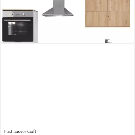
ab 499,99 €
UVP
729,00 €
-31%
lieferbar in 12 Wochen
Fast ausverkauft