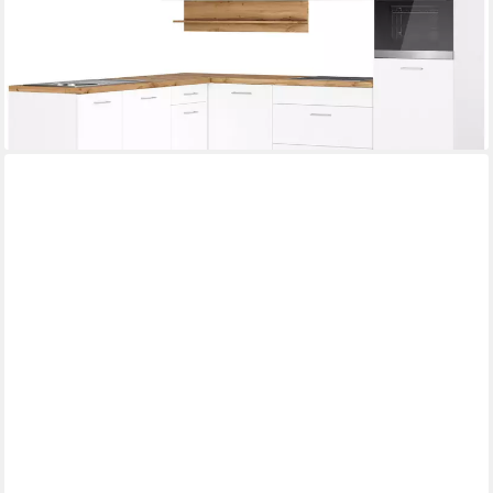
ab 1.499,99 €
UVP
2.059,00 €
-27%
lieferbar in 3 Wochen