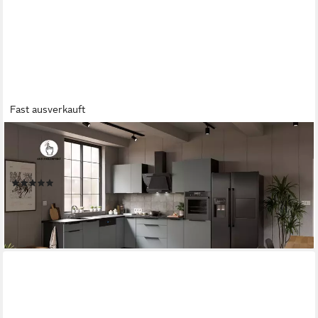
Fast ausverkauft
KÜCHEN-PREISBOMBE
Winkelküche ARIA K-BL ECKE 2 Anti Fingerprint Küche
Küchenzeile Eckküche
(3)
1.569,99 €
lieferbar - in 3-4 Werktagen bei dir