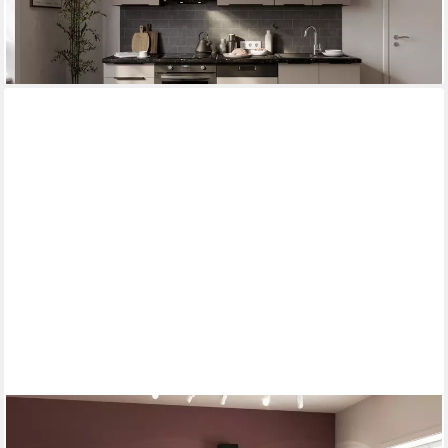
859,99 €
lieferbar - in 3-4 Werktagen bei dir
RESPEKTA
Küchenzeile Anton, Breite 250 cm, mit Soft-Close, in exklusiver