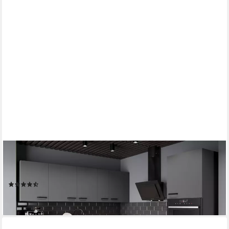
KÜCHEN-PREISBOMBE
Winkelküche NESSA 250x250 cm Küchenzeile Küchenblock
Küche Anthrazit
(3)
1.569,99 €
lieferbar - in 3-4 Werktagen bei dir