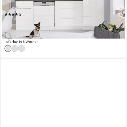
Produktdatenblatt
Geschirrspüler
Produktdatenblatt
(19)
3.126,99 €
UVP
4.519,00 €
-31%
lieferbar in 3 Wochen