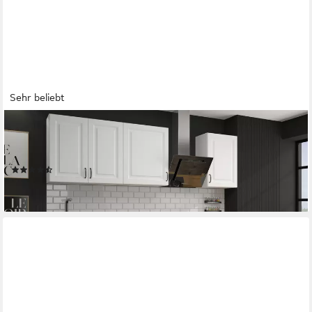
Sehr beliebt
KÜCHEN-PREISBOMBE
Küchenzeile Stilo Weiss 250 cm Küchenblock Einbauküche
Landhaus Küche erweiterbar
(20)
839,99 €
lieferbar - in 3-4 Werktagen bei dir