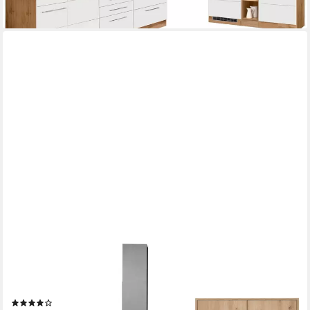
KOCHSTATION
Küchenzeile KS-Georgia, mit 38mm starker Arbeitsplatte, Breite
250 cm, wahlweise mit E-Geräten und Kühlschrank
(19)