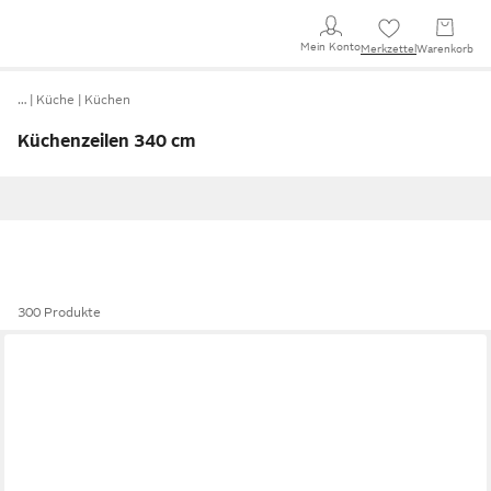
Mein Konto
Merkzettel
Warenkorb
…
Küche
Küchen
Küchenzeilen 340 cm
300 Produkte