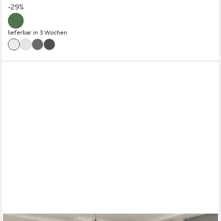
-29%
lieferbar in 3 Wochen