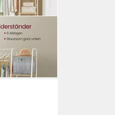
eiderschrank, 45 x 120 x 160 cm,
ablage und 6 abnehmbaren Haken
i dir