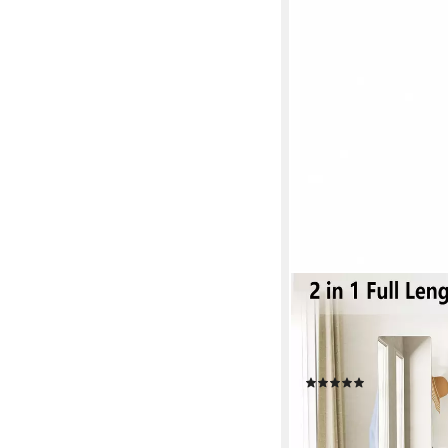
YORBAY
Garderobenständer 36
Ganzkörperspiegel & H
Kleiderständer, 174x
(1)
99,99 €
UVP
149,00 €
-33%
lieferbar - in 4-5 Werktag