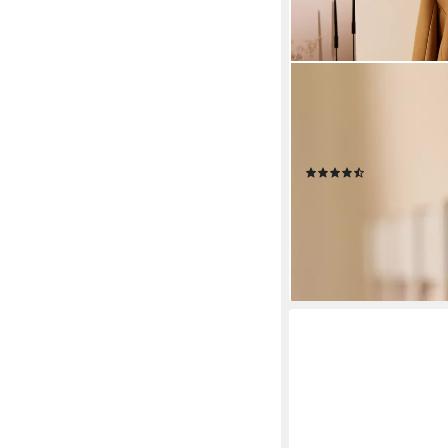
DESIGNFABRIK HAMBUR
Garderobenleiste, Wan
Garderobenhaken mode
schwebende Optik
(10)
ab 44,99 €
lieferbar - in 2-3 Werktag