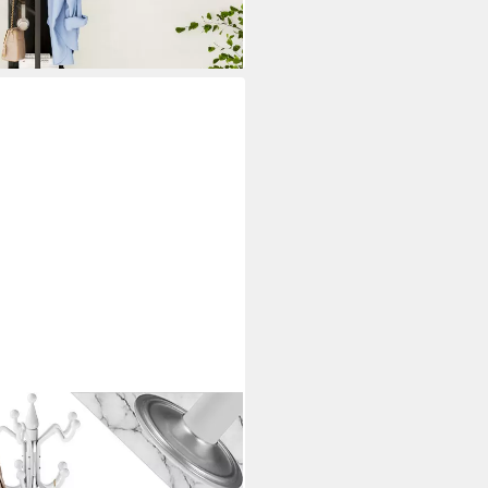
i dir