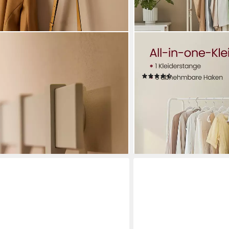
G
VASAGLE
dgarderobe aus Metall,
Kleiderständer offener Kl
rn, verschiebbare Haken,
mit Kleiderstange, Schuh
(104)
67,99 €
UVP
99,99 €
-32%
en bei dir
lieferbar - in 4-5 Werktagen be