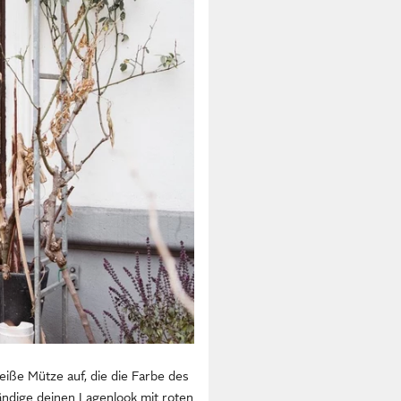
iße Mütze auf, die die Farbe des
tändige deinen Lagenlook mit roten