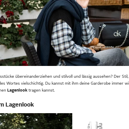
stücke übereinanderziehen und stilvoll und lässig aussehen? Der Stil,
des Wortes vielschichtig. Du kannst mit ihm deine Garderobe immer w
inen
Lagenlook
tragen kannst.
im Lagenlook