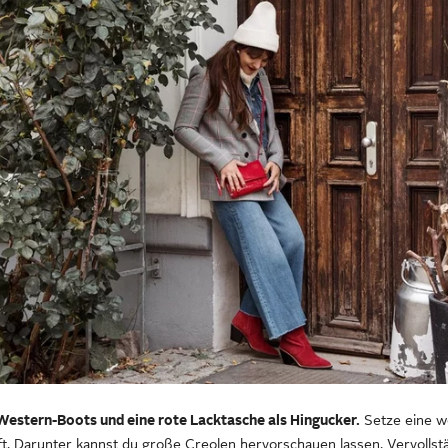
Western-Boots und eine rote Lacktasche als Hingucker.
Setze eine we
ift. Darunter kannst du große Creolen hervorschauen lassen. Vervolls