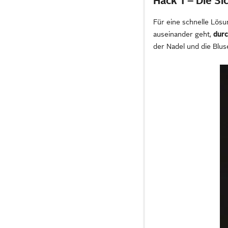
Hack 1 – Die Si
Für eine schnelle Lösu
auseinander geht,
durc
der Nadel und die Bluse