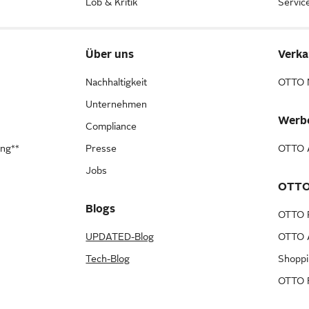
Lob & Kritik
Servic
Über uns
Verka
Nachhaltigkeit
OTTO 
Unternehmen
Werb
Compliance
ung**
Presse
OTTO A
Jobs
OTTO
Blogs
OTTO 
UPDATED-Blog
OTTO A
Tech-Blog
Shopp
OTTO F