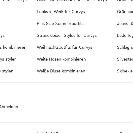
Looks in Weiß für Curvys
Grün ko
Plus Size Sommeroutfits
Jeans fü
vys
Strandkleider-Styles für Curvys
Lederle
ys kombinieren
Weihnachtsoutfits für Curvys
Schlagh
ys stylen
Weite Hosen kombinieren
Silveste
s stylen
Weiße Bluse kombinieren
Skibekl
Anmelden