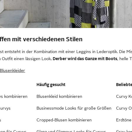
ffen mit verschiedenen Stilen
t entsteht in der Kombination mit einer Leggins in Lederoptik. Die 
 Outfit einen lässigen Look
. Derber wird das Ganze mit Boots
, helle
Blusenkleider
Häufig gesucht
Beliebt
ys kombinieren
Blusenkleid kombinieren
Curvy Ko
urvys
Businessmode Looks für große Größen
Curvy Ou
s
Cropped-Blusen kombinieren
Erdtöne
onen für Curvys
Glanz und Glamour-Looks für Curvys
Grau ko