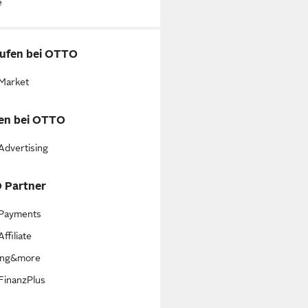
e
ufen bei OTTO
Market
en bei OTTO
dvertising
 Partner
Payments
ffiliate
ing&more
inanzPlus