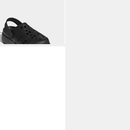
DAS SPORTSWEAR
ADILETTE
EAU-CLOG Badepantolette (2-
0 €