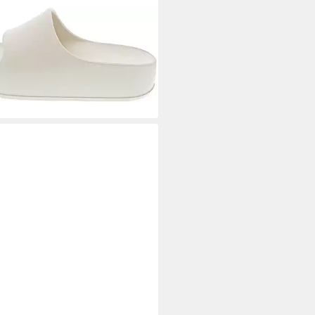
VE MADDEN
Badeschuh
5 €