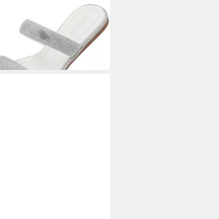
ADO
Ozesa Badeschuh
9 €
UVP
59,99 €
%