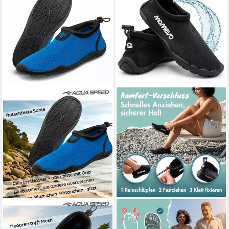
AQUA SPEED
30-Aqua Shoe
MOMEVO
WaterMates
modische Aqua Schuhe +
Badeschuhe Damen & Herren