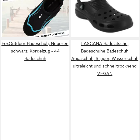
ab 19,99 €
17,50 €
Mit praktischer Grip-Sohle
Mit Fersenriemen
19,99 €
(17,50 €/ 1 Paar)
Wasserschuh (Strand &
-12%
Abenteuer – Herren-
+4
Badeschuh-Set für
Sommertrips) Allround-
FoxOutdoor Badeschuh, Neopren,
Sommerlösung – Herren
LASCANA Badelatsche,
Schuhe für Sand & Stein
schwarz, Kordelzug - 44
Badeschuhe Badeschuh
Badeschuh
Aquaschuh, Slipper, Wasserschuh
ultraleicht und schnelltrocknend
VEGAN