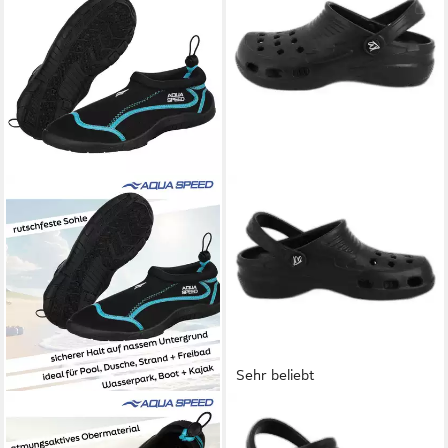
Sehr beliebt
AQUA SPEED
Leichte
BECK
Clogs Badeschuh (sehr
Badeschuhe Herren Gr. 44 –
leicht, rutschfest, wasserfest)