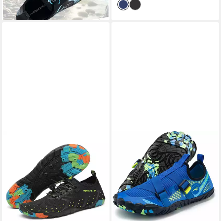
Wasserschuh (Strandschuhe
schnelltrocknend VEGAN
für Alltag & Reise – bequem
& hygienisch)
Schnelltrocknend &
hygienisch – auch bei häufiger
Nutzung