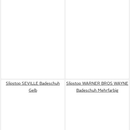
Slipstop SEVILLE Badeschuh
Slipstop WARNER BROS WAYNE
Gelb
Badeschuh Mehrfarbig