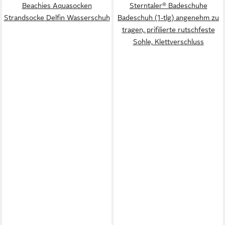
Beachies Aquasocken
Sterntaler® Badeschuhe
schnelltrocknend
Sohle
Strandsocke Delfin Wasserschuh
Badeschuh (1-tlg) angenehm zu
tragen, prifilierte rutschfeste
Sohle, Klettverschluss