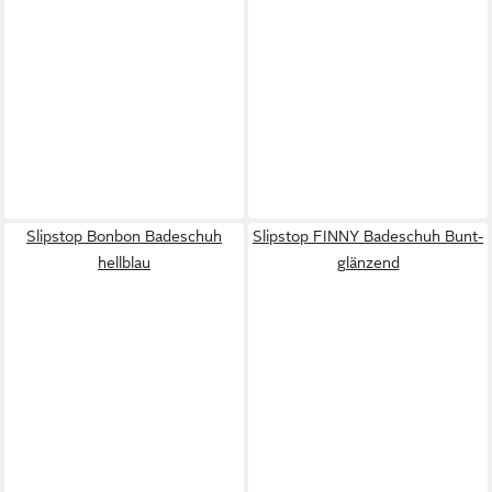
Slipstop Bonbon Badeschuh
Slipstop FINNY Badeschuh Bunt-
hellblau
glänzend