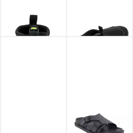
FASHY
Tias Aquaschuh
FASHY
Tias Aquaschuh
13,88 €
ab 13,88 €
UVP
24,95 €
UVP
24,95 €
-44%
-44%