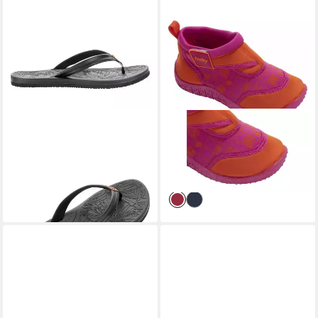
FASHY
Alva Badeschuh
FASHY
Aqua-Schuh Arona im
23,95 €
Sortiment Aquaschuh
10,95 €
UVP
15,95 €
-31%