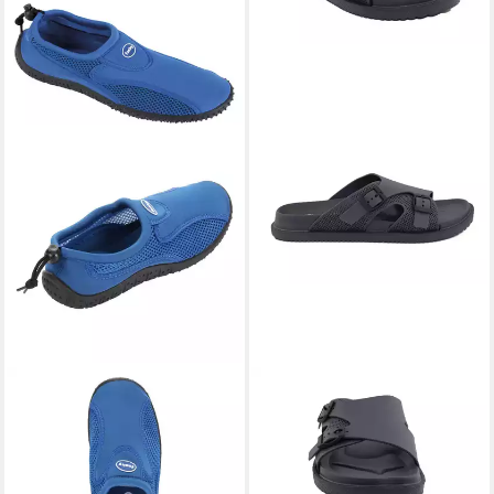
FASHY
Aqua-Schuh Cubagua
FASHY
Yates Badeschuh
ab 27,95 €
Aquaschuh
ab 12,95 €
UVP
19,95 €
-35%