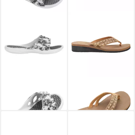
FASHY
Samela Badeschuh
FASHY
Eleanor Badeschuh
21,95 €
23,95 €