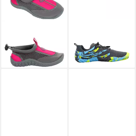
FASHY
Aqua-Schuh Guamo
FASHY
Dawson Wasserschuh
ab 44,95 €
Aquaschuh
ab 10,95 €
UVP
15,95 €
-31%