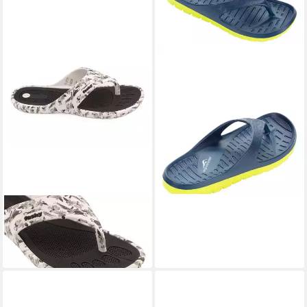
FASHY
Palma Badeschuh
FASHY
Livingston Badeschuh
21,95 €
ab 27,95 €