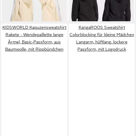
-28%
für Kinder, mit Kapuze, ohne
-23%
Verschluss
+1
KIDSWORLD Kapuzensweatshirt
KangaROOS Sweatshirt
Rakete - Wendepaillette lange
Colorblocking für kleine Mädchen
Ärmel, Basic-Passform, aus
Langarm, hüftlang, lockere
Baumwolle, mit Rippbündchen
Passform, mit Logodruck