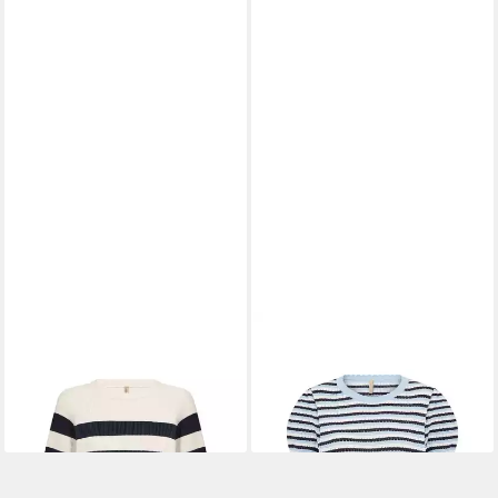
SOYACONCEPT
Sweatshirt
SOYACONCEPT
Sweatshirt
SC-KANITA STRIPE 35
SC-CAMILA 1
49,99 €
39,99 €
59,99 €
49,99 €
-17%
-20%