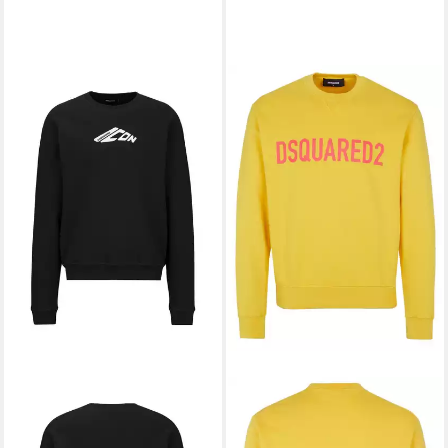
DSQUARED2
Sweater
309,00 €
UVP
390,00 €