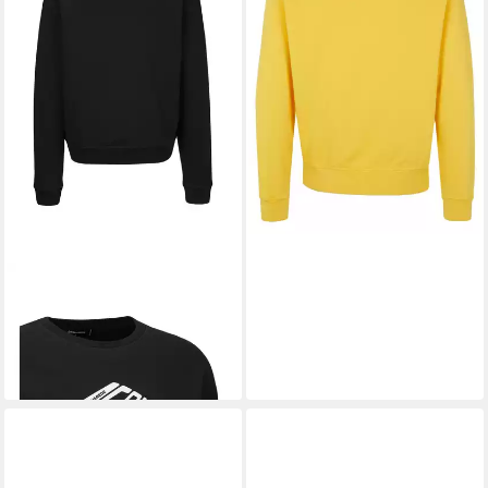
-21%
DSQUARED2
Sweatshirt
Relax Fit Crewneck
135,99 €
UVP
339,99 €
-60%