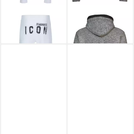
DSQUARED2
Jogginghose
DSQUARED2
Sweatjacke
279,00 €
379,00 €
UVP
419,00 €
UVP
780,00 €
-33%
-51%