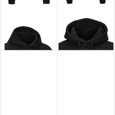
DSQUARED2
Hoodie Hoodie
DSQUARED2
Hoodie Coo Fit
ICON
Hoodie
189,99 €
169,90 €
UVP
379,99 €
UVP
449,90 €
-50%
-62%