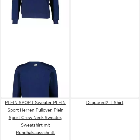
PLEIN SPORT
Sweatshirt
PLEIN Sport Herren Pullover,
100,00 €
Plein Sport Sweatshirt,
UVP
250,00 €
Rundhalls Druckgrafik,
-60%
Kragenlos
PLEIN SPORT Sweater PLEIN
Dsquared2 T-Shirt
Sport Herren Pullover, Plein
Sport Crew Neck Sweater,
Sweatshirt mit
Rundhalsausschnitt