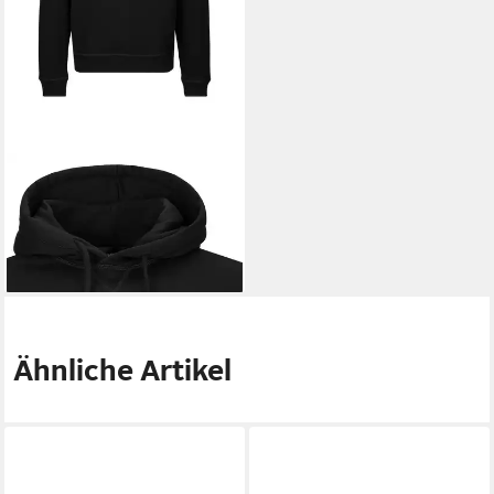
DSQUARED2
Hoodie Ceresio
9 Cool Hoodie
171,90 €
UVP
389,90 €
-56%
Ähnliche Artikel