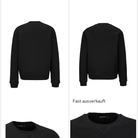
Fast ausverkauft
DSQUARED2
Sweatshirt
DSQUARED2
Sweatshirt Cool
Crewneck Icon Mini
Fit Crewneck
119,90 €
118,90 €
UVP
299,90 €
UVP
349,90 €
-60%
-66%