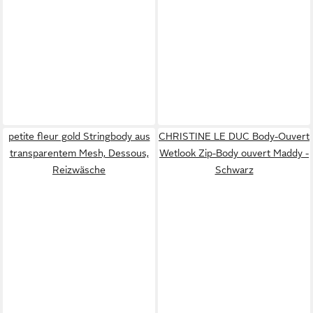
petite fleur gold Stringbody aus
CHRISTINE LE DUC Body-Ouvert
transparentem Mesh, Dessous,
Wetlook Zip-Body ouvert Maddy -
Reizwäsche
Schwarz