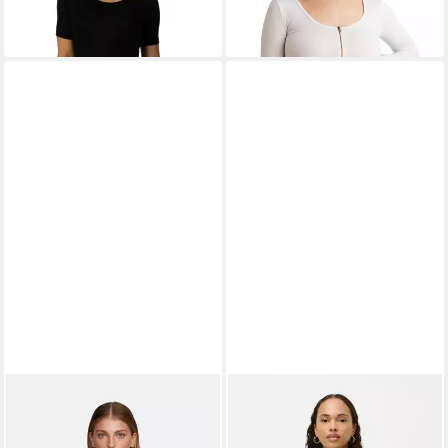
elegant
GOLD'S GYM APPAREL
LEGER
Langarmbody Heidi,
Langarmbody FAYE
LeGer by Lena Gercke mit
109,90 €
ab 34,76 €
UVP
59,90 €