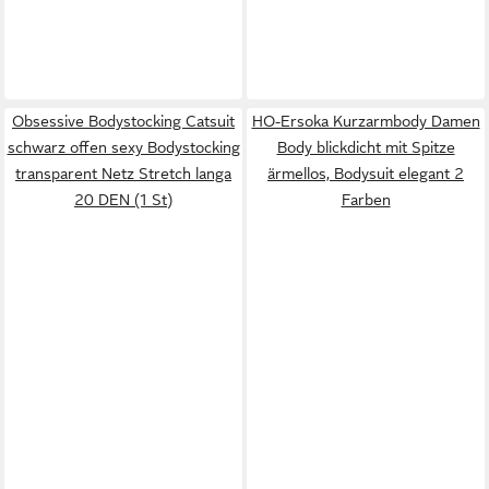
Obsessive Bodystocking Catsuit
HO-Ersoka Kurzarmbody Damen
schwarz offen sexy Bodystocking
Body blickdicht mit Spitze
transparent Netz Stretch langa
ärmellos, Bodysuit elegant 2
20 DEN (1 St)
Farben