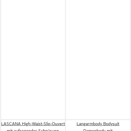
LASCANA High-Waist-Slip-Ouvert
Langarmbody Bodysuit
mit aufregender Schnürung,
Damenbody mit