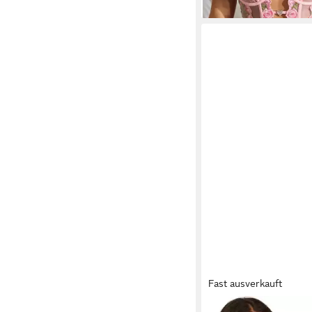
Fast ausverkauft