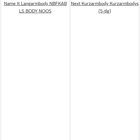
Name It Langarmbody NBFKAB
Next Kurzarmbody Kurzarmbodys
LS BODY NOOS
(5-tlg)