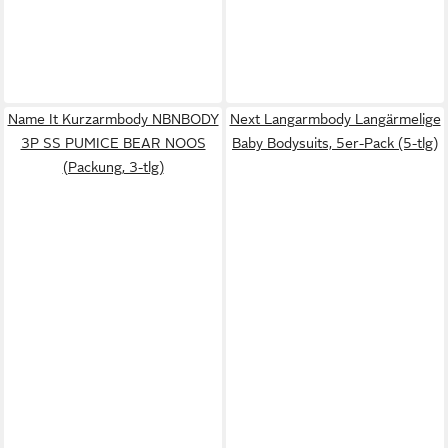
Name It Kurzarmbody NBNBODY
Next Langarmbody Langärmelige
3P SS PUMICE BEAR NOOS
Baby Bodysuits, 5er-Pack (5-tlg)
(Packung, 3-tlg)