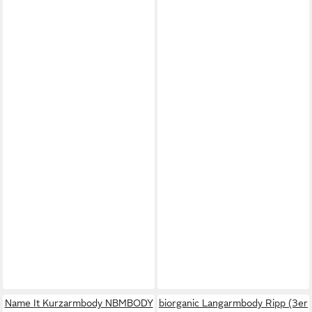
Name It Kurzarmbody NBMBODY
biorganic Langarmbody Ripp (3er