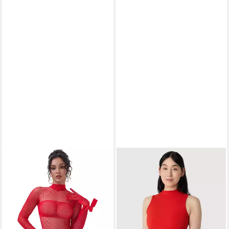
LAU-FASHION
LES LUNES
Langarmbody Damen
Kurzarmbody JUUNO
Netzbody Langarm Catsuit –
Bodysuit Rib Lettuce Hem
Lochoptik & Spitzenlook, 3
Figurbetont, Druckknöpfe,
Fabren
Wellensaum, gerippt
15,99 €
64,95 €
UVP
19,95 €
UVP
99,98 €