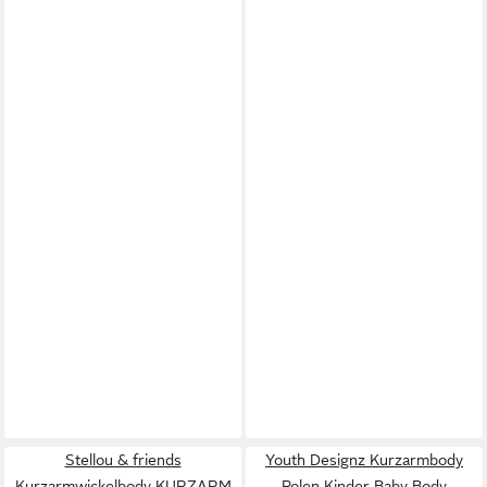
Stellou & friends
Youth Designz Kurzarmbody
Kurzarmwickelbody KURZARM
Polen Kinder Baby Body