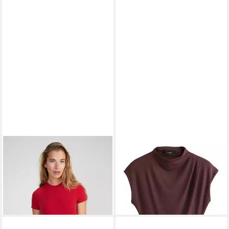
STYLE REPUBLIC
NEXT
Kurzarmbody
Kurzarmbody Weicher
29,90 €
Bodysuit mit überschnittenen
lieferbar - in 3-4 Werktagen bei dir
Schultern (1-tlg)
+4
49,00 €
lieferbar - in 2-3 Werktagen bei dir