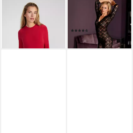
STYLE REPUBLIC
PETITE FLEUR GOLD
Langarmbody
Body-Ouvert Catsuit aus
34,90 €
leicht transparenter Spitze,
lieferbar - in 3-4 Werktagen bei dir
sexy Dessous, Reizwäsche
(516)
+1
ab 32,99 €
lieferbar - in 1-2 Werktagen bei dir