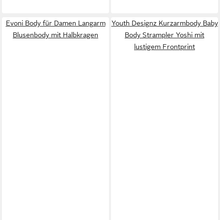
Evoni Body für Damen Langarm
Youth Designz Kurzarmbody Baby
Blusenbody mit Halbkragen
Body Strampler Yoshi mit
lustigem Frontprint