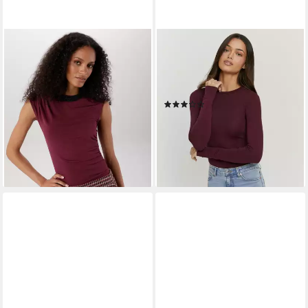
ANISTON SELECTED
TALLY WEIJL
Shirtbody
Langarmbody SBOCOCOSYM
34,99 €
Baumwollmischung,
figurbetont
(3)
lieferbar - in 1-2 Werktagen bei dir
17,99 €
UVP
19,99 €
-10%
lieferbar - in 1-2 Werktagen bei dir