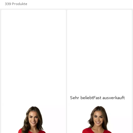
339 Produkte
Sehr beliebt
Fast ausverkauft
ALKATO
ALKATO
Langarmbody Bodysuit
Kurzarmbody Kurzarm
Damenbody mit
Bodysuit mit
Rundhalsausschnitt
Rundhalsausschnitt