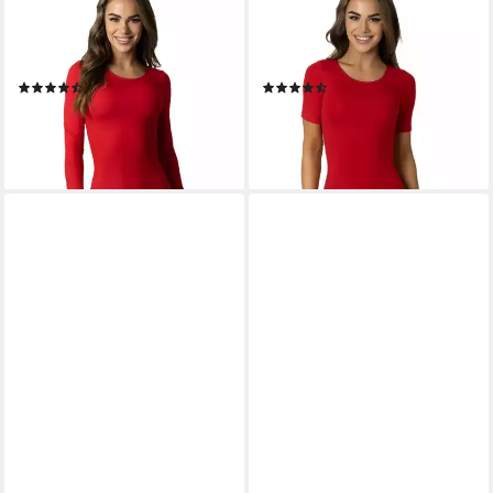
Langarmbody Bodysuit
Kurzarmbody Kurzarm
Damenbody mit
Bodysuit mit
Rundhalsausschnitt
Rundhalsausschnitt
(23)
(26)
18,99 €
17,99 €
lieferbar - in 2-3 Werktagen bei dir
lieferbar - in 2-3 Werktagen bei dir
+4
+8