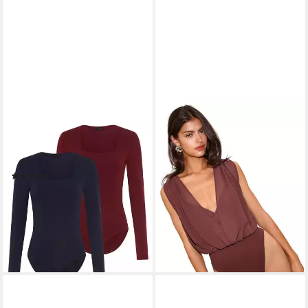
LAURA SCOTT
LIPSY
Langarmbody (Packung, 2er-
Blusenbody Lipsy
Pack) mit Karree-Ausschnitt,
transparenter Chiffon-
sehr figurbetont
Bodysuit (1-tlg)
(7)
75,00 €
39,99 €
lieferbar - in 2-3 Werktagen bei dir
(20,00 €/ 1 Stk)
lieferbar - in 1-2 Werktagen bei dir