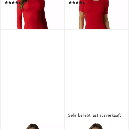
(23)
(26)
18,99 €
17,99 €
lieferbar - in 2-3 Werktagen bei dir
lieferbar - in 2-3 Werktagen bei dir
+4
+8
Sehr beliebt
Fast ausverkauft
ALKATO
ALKATO