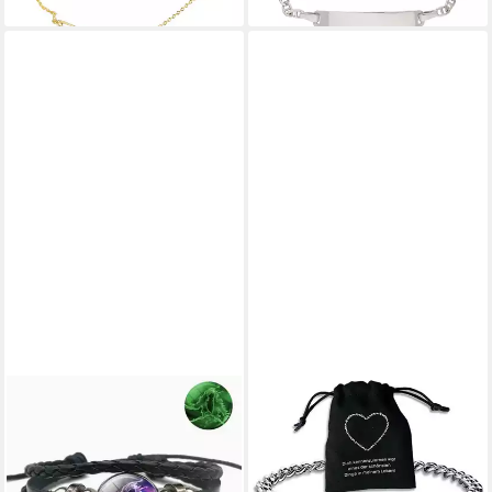
lieferbar - in 4-5 Werktagen bei dir
STELBY
BINEGO
Armband mit Gravur
Armband mit Gravur Her King
Sternzeichen Zwillinge mit 3D
His Queen Partnerarmbänder
Gravur im Glas
Geschenk Armbänder (Set, 2-