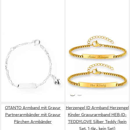
JUWELMALUX
BS SCHMUCKDESIGN
ID Armband JuwelmaLux
Armband mit Gravur
Kinder Identitätsarmband
Partnerarmband Set mit
"Pinguin" JL18-03-0064
persönlicher Gravur für Paare
Silber 925/ (kein Set, 1-tlg.,
Edelstahl (2-tlg.,
61,00 €
34,90 €
kein Set)
personalisiert),
UVP
59,90 €
lieferbar - in 2-3 Werktagen bei dir
Größenverstellbar
-42%
lieferbar - in 6-7 Werktagen bei dir
OTANTO Armband mit Gravur
Herzengel ID Armband Herzengel
Partnerarmbänder mit Gravur
Kinder Gravurarmband HEB-ID-
Pärchen Armbänder
TEDDYLOVE Silber Teddy (kein
Set, 1-tlg., kein Set)