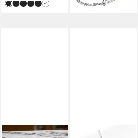
+6
STELBY
MY GOLD
Armband mit Gravur
Armband mit Gravur Kinder