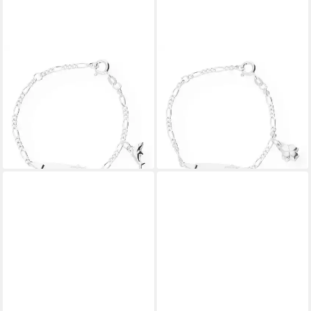
JUWELMALUX
JUWELMALUX
ID Armband JuwelmaLux
ID Armband JuwelmaLux
Gravur Armband 925 Silber
Gravur Armband Kleeblatt
mit Delfin JL18-03-0065
925 Silber JL18-03-0062
(kein Set, 1-tlg., kein Set)
(kein Set, 1-tlg., kein Set)
61,00 €
61,00 €
lieferbar - in 2-3 Werktagen bei dir
lieferbar - in 2-3 Werktagen bei dir