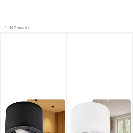
1.419 Produkte
SWEET LED
SWEET LED
LED Aufbaustrahler 4er Set
LED Aufbaustrahler 6er Set
flache LED Aufbauspots
flache LED Aufbauspots -
schwarz - rund & schwenkbar,
rund & schwenkbar, 5 W,
5 W, 230V, LED wechselbar,
230V, LED wechselbar,