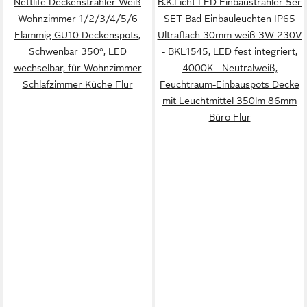
Nettlife Deckenstrahler Weiß
B.K.Licht LED Einbaustrahler 5er
Wohnzimmer 1/2/3/4/5/6
SET Bad Einbauleuchten IP65
Flammig GU10 Deckenspots,
Ultraflach 30mm weiß 3W 230V
Schwenbar 350°, LED
- BKL1545, LED fest integriert,
wechselbar, für Wohnzimmer
4000K - Neutralweiß,
Schlafzimmer Küche Flur
Feuchtraum-Einbauspots Decke
mit Leuchtmittel 350lm 86mm
Büro Flur