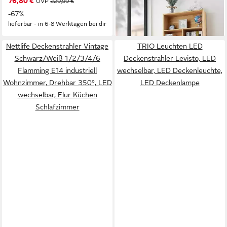
76,80 €
UVP
229,99 €
-38%
lieferbar - in 4-5 Werktagen bei dir
-67%
lieferbar - in 6-8 Werktagen bei dir
Nettlife Deckenstrahler Vintage
TRIO Leuchten LED
Schwarz/Weiß 1/2/3/4/6
Deckenstrahler Levisto, LED
Flamming E14 industriell
wechselbar, LED Deckenleuchte,
Wohnzimmer, Drehbar 350°, LED
LED Deckenlampe
wechselbar, Flur Küchen
Schlafzimmer