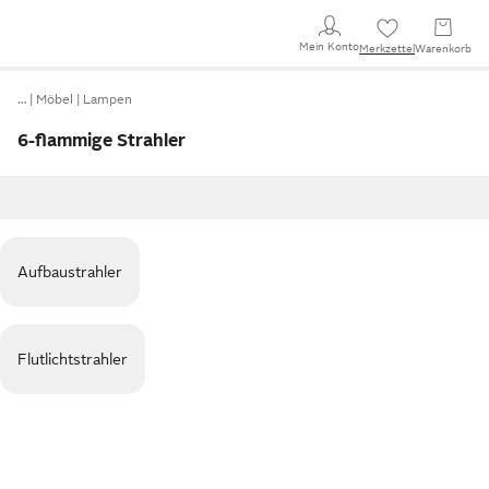
Mein Konto
Merkzettel
Warenkorb
…
Möbel
Lampen
6-flammige Strahler
Aufbaustrahler
Flutlichtstrahler