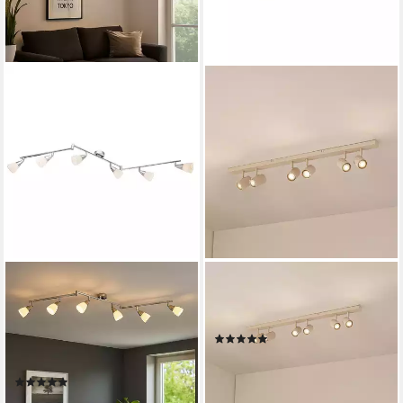
GLOBO LIGHTING
LINDBY
Deckenspot, Leuchtmittel
Deckenstrahler Kardis, Metall,
nicht inklusive, Spotleiste
Creme IP20, 6 x 10 W LED
(2)
Deckenleuchte Strahler
84,90 €
UVP
99,90 €
schwenkbar 6-Flammig L 145
-15%
(1)
cm
lieferbar - in 4-5 Werktagen bei dir
39,99 €