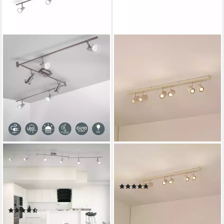
B.K.LICHT
LINDBY
Deckenleuchte moderne LED
Deckenstrahler Kardis, Metall,
Deckenlampe 6-flammig
Creme IP20, 6 x 10 W LED
(2)
180cm Metall matt-nickel -
84,90 €
UVP
99,90 €
BKL1207, LED wechselbar
-15%
(17)
lieferbar - in 4-5 Werktagen bei dir
ab 56,99 €
UVP
99,99 €