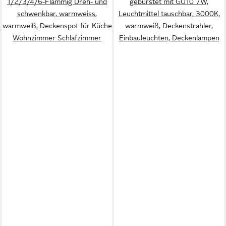
1/2/3/4/6-Flammig Dreh- und
gebürstet mit GU10 7W,
schwenkbar, warmweiss,
Leuchtmittel tauschbar, 3000K,
warmweiß, Deckenspot für Küche
warmweiß, Deckenstrahler,
Wohnzimmer Schlafzimmer
Einbauleuchten, Deckenlampen