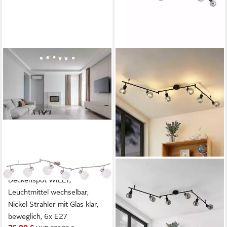
GLOBO LIGHTING
LINDBY
Deckenspot WILLY,
Deckenstrahler Eridia, Metall,
Leuchtmittel wechselbar,
Schwarz warmweiß IP20, 6 x
Nickel Strahler mit Glas klar,
4 W LED, warmweiß
99,90 €
beweglich, 6x E27
UVP
159,90 €